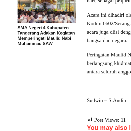
hari, sebagai prajur
Acara ini dihadiri o
Kodim 0602/Serang. 
SMA Negeri 4 Kabupaten
acara juga diisi de
Tangerang Adakan Kegiatan
Memperingati Maulid Nabi
bangsa dan negara.
Muhammad SAW
Peringatan Maulid
berlangsung khidma
antara seluruh anggo
Sudwin – S.Andin
Post Views:
11
You may also li