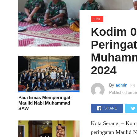
TNI
Kodim 0
Peringa
Muhamm
2024
By
admin
Published on
S
Padi Emas Memperingati
Maulid Nabi Muhammad
SAW
SHARE
Kota Serang, – Koma
peringatan Maulid