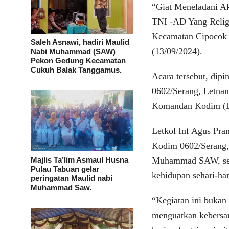
“Giat Meneladani 
TNI -AD Yang Relig
Kecamatan Cipocok J
Saleh Asnawi, hadiri Maulid
(13/09/2024).
Nabi Muhammad (SAW)
Pekon Gedung Kecamatan
Cukuh Balak Tanggamus.
Acara tersebut, dip
0602/Serang, Letnan
Komandan Kodim (D
Letkol Inf Agus Pra
Kodim 0602/Serang,
Majlis Ta’lim Asmaul Husna
Muhammad SAW, ser
Pulau Tabuan gelar
kehidupan sehari-har
peringatan Maulid nabi
Muhammad Saw.
“Kegiatan ini bukan
menguatkan kebersam