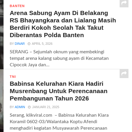
BANTEN
Arena Sabung Ayam Di Belakang
RS Bhayangkara dan Lialang Masih
Berdiri Kokoh Seolah Tak Takut
Diberantas Polda Banten
BY
DINAR
APRIL 5, 2026
SERANG – Sejumlah oknum yang membekingi
tempat arena kalang sabung ayam di Kecamatan
Cipocok Jaya dan...
TNI
Babinsa Kelurahan Kiara Hadiri
Musrenbang Untuk Perencanaan
Pembangunan Tahun 2026
BY
ADMIN
JANUARI 21, 2025
Serang, klikviral.com – Babinsa Kelurahan Kiara
Koramil 0602-03/Walantaka Koptu Afendi
menghadiri kegiatan Musyawarah Perencanaan