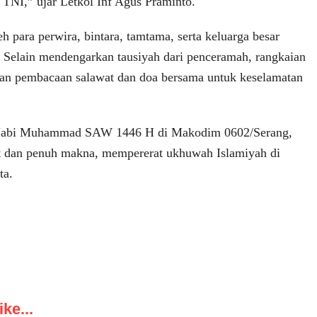
it TNI,” ujar Letkol Inf Agus Praminto.
leh para perwira, bintara, tamtama, serta keluarga besar
Selain mendengarkan tausiyah dari penceramah, rangkaian
ngan pembacaan salawat dan doa bersama untuk keselamatan
 Nabi Muhammad SAW 1446 H di Makodim 0602/Serang,
t dan penuh makna, mempererat ukhuwah Islamiyah di
ta.
ke...