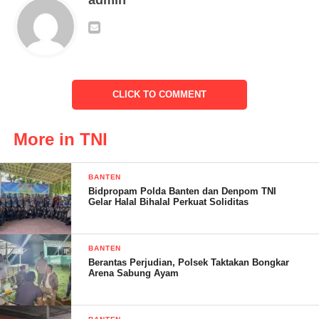
Rapat pleno terbuka juga dihadiri oleh para panitia pemilihan
desa, perangkat desa, serta masyarakat setempat, berjalan dengan
lancar berkat sinergi antara TNI, Polri, dan pemerintah daerah.
CLICK TO COMMENT
Dian – S.Andin
More in TNI
Post Views:
16
BANTEN
Bidpropam Polda Banten dan Denpom TNI
Gelar Halal Bihalal Perkuat Soliditas
BANTEN
Berantas Perjudian, Polsek Taktakan Bongkar
Arena Sabung Ayam