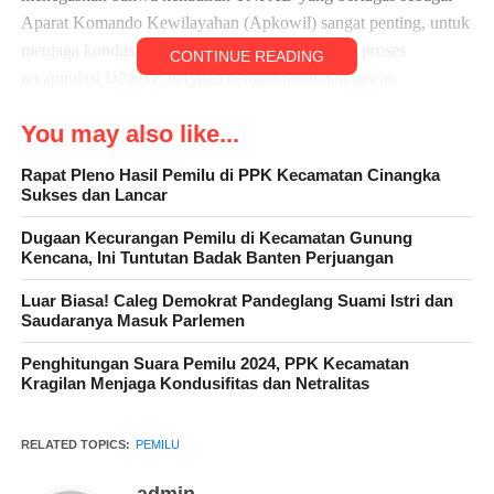
Aparat Komando Kewilayahan (Apkowil) sangat penting, untuk
menjaga kondusivitas serta memastikan jalannya proses
CONTINUE READING
rekapitulasi DPSHP, berjalan dengan tertib dan lancar.
“Kami siap mendukung setiap tahapan Pemilu bersama aparat
You may also like...
kepolisian, demi terciptanya keamanan dan ketertiban,
Rapat Pleno Hasil Pemilu di PPK Kecamatan Cinangka
khususnya di wilayah Kecamatan Ciruas Kabupaten Serang,”
Sukses dan Lancar
ujar Kapten Inf Afendi.
Dugaan Kecurangan Pemilu di Kecamatan Gunung
Kencana, Ini Tuntutan Badak Banten Perjuangan
Lanjutnya, kegiatan ini merupakan salah satu upaya TNI AD,
khususnya Koramil 0602-16/Ciruas, dalam menjaga stabilitas
Luar Biasa! Caleg Demokrat Pandeglang Suami Istri dan
dan keamanan di wilayah teritorialnya, guna mendukung
Saudaranya Masuk Parlemen
suksesnya pelaksanaan Pemilu 2024 yang aman, damai, dan
Penghitungan Suara Pemilu 2024, PPK Kecamatan
demokratis.
Kragilan Menjaga Kondusifitas dan Netralitas
“Kami bersama Babinsa akan terus berperan aktif, dalam
melakukan pemantauan dan pengamanan, agar kegiatan ini dapat
RELATED TOPICS:
PEMILU
berlangsung tanpa hambatan yang berarti,” jelasnya.
admin