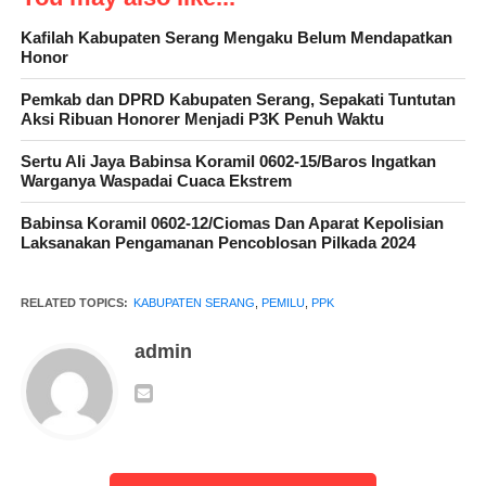
bersama tim panitia PPS desa menjalankan tugas sesuai dengan
juklak dan juknis KPU dan kami selesaikan tugas dan tanggung
Kafilah Kabupaten Serang Mengaku Belum Mendapatkan
Honor
jawab kami.
Pemkab dan DPRD Kabupaten Serang, Sepakati Tuntutan
Aksi Ribuan Honorer Menjadi P3K Penuh Waktu
Sertu Ali Jaya Babinsa Koramil 0602-15/Baros Ingatkan
Warganya Waspadai Cuaca Ekstrem
Babinsa Koramil 0602-12/Ciomas Dan Aparat Kepolisian
Laksanakan Pengamanan Pencoblosan Pilkada 2024
RELATED TOPICS:
KABUPATEN SERANG
,
PEMILU
,
PPK
Menurutnya dalam input rekap kertas suara dari jumlah 167 TPS
se kecamatan Cinangka di PPK tidak ada selisih angka antara
admin
hasil hitungan di KPPS desa dan saksi partai maupun dari saksi
caleg tidak ada yang complain dalam penghitungan suara .