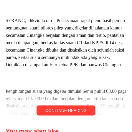
SERANG, klikviral.com – Pelaksanaan rapat pleno hasil pemilu
pemungutan suara pilpres pileg yang digelar di halaman kantor
kecamatan Cinangka berjalan dengan aman dan tertib, pantauan
media dilapangan, berkas kertas suara C1 dari KPPS di 14 desa
kecamatan Cinangka dibuka dan disaksikan oleh sejumlah saksi
partai, kertas suara semuanya utuh tidak ada yang rusak.
Demikian disampaikan Eko ketua PPK dan panwas Cinangka.
Penghitungan suara yang digelar dimulai Senin pukul 08.00 pagi
wib sampai Pk. 00.00 malam berjalan dengan tertib lancar serta
disaksikan dari utusan masing masing saksi Partai, Alhamdulilah
CONTINUE READING
selama delapan hari tujuh malam dapat diselesaikan.
Kepada awak media Eko ketua PPK kecamatan Cinangka “kami
You may also like...