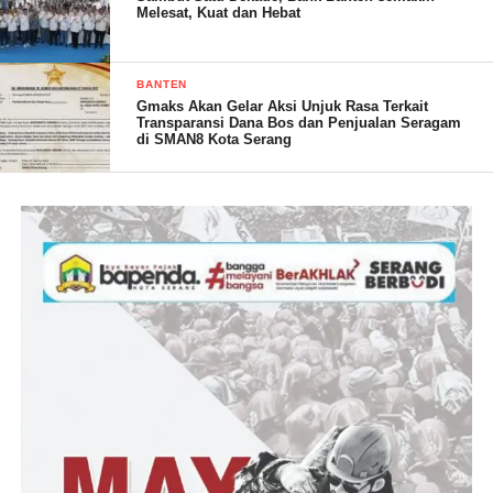
Melesat, Kuat dan Hebat
hadir dan membantu kami dalam menyelesaikan hitungan suara
di Rapat pleno PPK kecamatan Cinangka juga kami ucapkan
terimakasih kepada seluruh jajaran aparatur Polsek Koramil
BANTEN
cinangka yang sudah mengamankan pelaksanaan rapat pleno,”
Gmaks Akan Gelar Aksi Unjuk Rasa Terkait
Transparansi Dana Bos dan Penjualan Seragam
Tukasnya.
di SMAN8 Kota Serang
(YEN/RG)
Post Views:
17