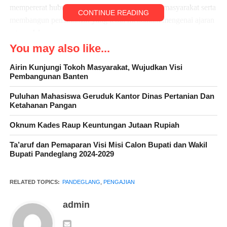
mempererat hubungan antara lembaga desa dan masyarakat serta
CONTINUE READING
membangun pemahaman yang lebih mendalam mengenai ajaran
agama Islam.
You may also like...
Airin Kunjungi Tokoh Masyarakat, Wujudkan Visi
Pembangunan Banten
Ketua MUI Desa Tanjungjaya, Kyai Muhidin hadir dalam acara
tersebut. Kehadiran beliau memberikan kehormatan dan
Puluhan Mahasiswa Geruduk Kantor Dinas Pertanian Dan
dukungan terhadap kegiatan pengajian tingkat Desa Tanjungjaya
Ketahanan Pangan
ini. Dengan adanya kolaborasi dengan MUI, diharapkan
Oknum Kades Raup Keuntungan Jutaan Rupiah
pengajian rutin bulanan dapat memberikan manfaat spiritual dan
membimbing masyarakat dalam menjalankan kebaikan
Ta’aruf dan Pemaparan Visi Misi Calon Bupati dan Wakil
Bupati Pandeglang 2024-2029
berdasarkan ajaran agama.
RELATED TOPICS:
PANDEGLANG
,
PENGAJIAN
admin