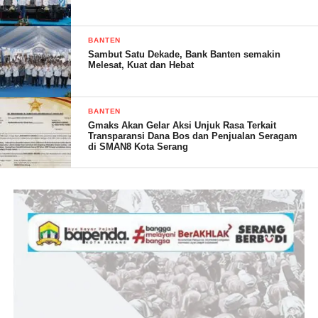
BANTEN
Sambut Satu Dekade, Bank Banten semakin
” Pengajian rutin rutin di Desa Tanjungjaya merupakan bukti
Melesat, Kuat dan Hebat
nyata dari komitmen Desa Tanjungjaya dalam membangun
kebersamaan, menguatkan ukhuwah islamiyah, dan menjaga
keharmonisan antara lembaga desa dan masyarakat. Diharapkan,
BANTEN
Gmaks Akan Gelar Aksi Unjuk Rasa Terkait
pengajian rutin bulanan akan terus menjadi wahana
Transparansi Dana Bos dan Penjualan Seragam
pembelajaran dan mempererat keakraban di Desa Tanjungjaya
di SMAN8 Kota Serang
kedepannya,” Pungkasnya
(YEN/RG)
Post Views:
22