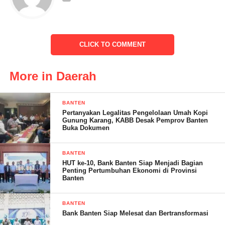
CLICK TO COMMENT
Sebagai narasumber, hadir pula Ustd. Herman. Beliau
More in Daerah
memberikan tausiah dan penjelasan yang mendalam mengenai
berbagai aspek agama Islam. sehingga pemahaman peserta
BANTEN
pengajian semakin terbuka dan bertambah.
Pertanyakan Legalitas Pengelolaan Umah Kopi
Gunung Karang, KABB Desak Pemprov Banten
Buka Dokumen
BANTEN
Pengajian rutin tingkat Desa Tanjungjaya menjadi momen bagi
HUT ke-10, Bank Banten Siap Menjadi Bagian
masyarakat memperdalam pengetahuan agama, acara ini juga
Penting Pertumbuhan Ekonomi di Provinsi
Banten
menjadi wadah untuk memperkuat tali silaturahmi dan keakraban
antara warga desa. Suasana yang penuh kehangatan dan
BANTEN
kebersamaan terasa di setiap pengajian rutin tingjat Desa
Bank Banten Siap Melesat dan Bertransformasi
Tanjungjaya ini.