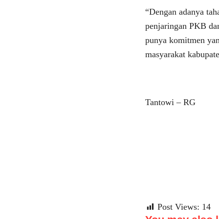
“Dengan adanya taha
penjaringan PKB da
punya komitmen yan
masyarakat kabupat
Tantowi – RG
Post Views:
14