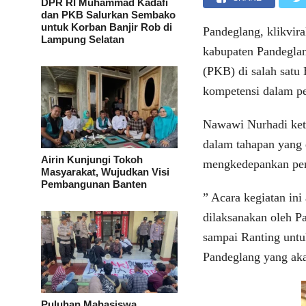
DPR RI Muhammad Kadafi
dan PKB Salurkan Sembako
untuk Korban Banjir Rob di
Pandeglang, klikvir
Lampung Selatan
kabupaten Pandeglan
(PKB) di salah satu
kompetensi dalam pe
Nawawi Nurhadi ke
dalam tahapan yang 
Airin Kunjungi Tokoh
mengkedepankan pen
Masyarakat, Wujudkan Visi
Pembangunan Banten
” Acara kegiatan ini
dilaksanakan oleh P
sampai Ranting untu
Pandeglang yang ak
Puluhan Mahasiswa