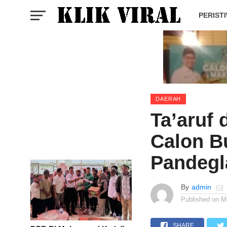
PERIST
DAERAH
Ta’aruf 
Calon B
Pandegl
By
admin
Published on
M
SHARE