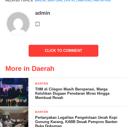
RELATED TOPICS:
BANJIR
,
BANTUAN
,
DPR RI
,
LAMPUNG
,
PARTAI PKB
mengambil langkah konkret untuk mengatasi dampak bencana
sekaligus menerapkan kebijakan mitigasi jangka panjang.
admin
CLICK TO COMMENT
SOLA. (RG)
More in Daerah
Post Views:
9
BANTEN
THM di Cilegon Masih Beroperasi, Warga
Keluhkan Dugaan Peredaran Miras Hingga
Membuat Resah
BANTEN
Pertanyakan Legalitas Pengelolaan Umah Kopi
Gunung Karang, KABB Desak Pemprov Banten
Buka Dokumen