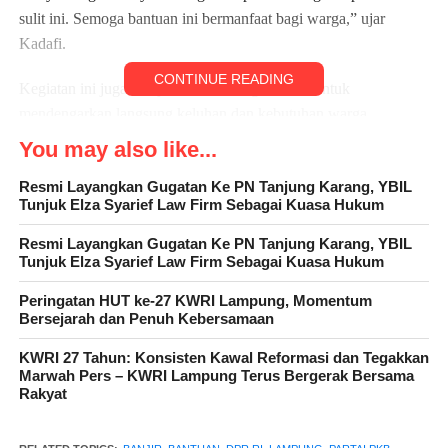
sulit ini. Semoga bantuan ini bermanfaat bagi warga,” ujar
Kadafi.
CONTINUE READING
Kegiatan ini juga menjadi momen bagi Kadafi untuk
mendengarkan langsung keluhan dan kebutuhan warga,
termasuk upaya mitigasi agar bencana serupa tidak terulang.
You may also like...
Aksi sosial ini turut dihadiri sejumlah tokoh lokal seperti Camat
Resmi Layangkan Gugatan Ke PN Tanjung Karang, YBIL
Sragi H. Zaelani, Kepala Desa Bandar Agung Sapri Yadi, serta
Tunjuk Elza Syarief Law Firm Sebagai Kuasa Hukum
jajaran pengurus PKB, termasuk Ketua DPRD Lampung Selatan
H. Sutaji Abdullah. Mereka mengapresiasi langkah PKB yang
Resmi Layangkan Gugatan Ke PN Tanjung Karang, YBIL
Tunjuk Elza Syarief Law Firm Sebagai Kuasa Hukum
hadir langsung membantu masyarakat.
Peringatan HUT ke-27 KWRI Lampung, Momentum
Ketua DPC PKB Lampung Selatan, Aliful Ma’rifah,
Bersejarah dan Penuh Kebersamaan
menegaskan bahwa PKB akan terus mendampingi warga hingga
KWRI 27 Tahun: Konsisten Kawal Reformasi dan Tegakkan
kondisi benar-benar pulih.
Marwah Pers – KWRI Lampung Terus Bergerak Bersama
Rakyat
Banjir rob akibat tingginya pasang laut ini memengaruhi
beberapa permukiman pesisir. Warga berharap pemerintah segera