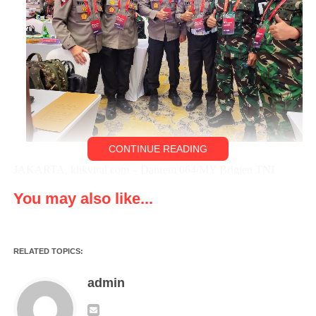
CONTINUE READING
JAKARTA, klikviral com – Danrem 064/MY Brigjen TNI
Tatang Subarna bersama Kapolda Banten Irjen Pol Rudy
You may also like...
Heriyanto mengikuti Rapat Pimpinan ( Rapim ) TNI dan Polri
tahun 2023 yang di gelar di Hotel Sultan Jakarta. Rabu
(8/2/2023)
RELATED TOPICS:
Rapim TNI dan Polri di buka secara langsung oleh Presiden
admin
Joko Widodo serta dihadiri sejumlah pejabat, yakni Menteri
Koordinator Bidang Politik, Hukum, dan Keamanan Mahfud