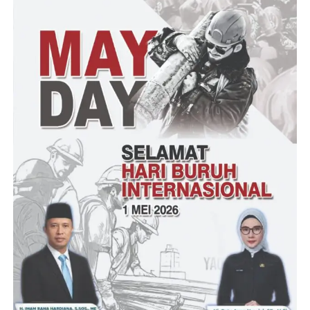
Brigjen TNI Tatang Subarna mengatakan dalam arahannya
Presiden RI Joko Widodo menyampaikan mengenai pentingnya
visi yang sama antara TNI dan Polri. Terlebih mengenai
pembagian tugas dan wilayah dalam menghadapi berbagai
situasi serta tantangan
” Saya dan pak Kapolda Banten siap untuk melaksanakan
arahan bapak Presiden ” tegas Danrem
Indrimardi22 – My.Ade