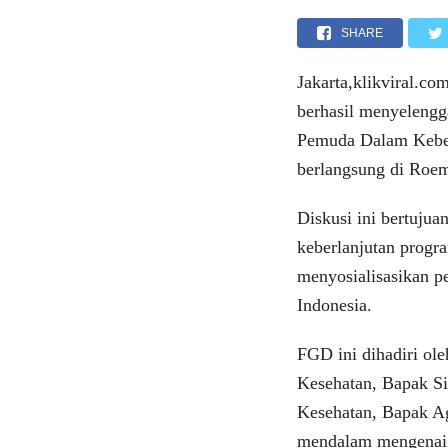
SHARE
Jakarta,klikviral.c
berhasil menyeleng
Pemuda Dalam Keber
berlangsung di Roem
Diskusi ini bertuju
keberlanjutan progr
menyosialisasikan p
Indonesia.
FGD ini dihadiri ol
Kesehatan, Bapak Si
Kesehatan, Bapak A
mendalam mengenai 