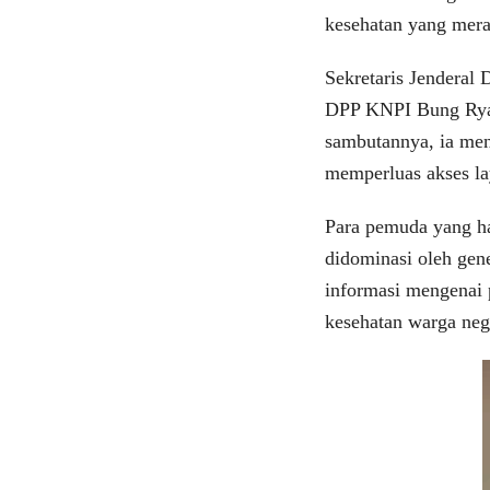
kesehatan yang mera
Sekretaris Jendera
DPP KNPI Bung Ryan
sambutannya, ia me
memperluas akses la
Para pemuda yang had
didominasi oleh ge
informasi mengenai 
kesehatan warga ne