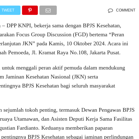
TWEET
COMMENT
om – DPP KNPI, bekerja sama dengan BPJS Kesehatan,
garakan Focus Group Discussion (FGD) bertema “Peran
lanjutan JKN” pada Kamis, 10 Oktober 2024. Acara ini
ah Pemoeda, Jl. Kramat Raya No.108, Jakarta Pusat.
an untuk menggali peran aktif pemuda dalam mendukung
am Jaminan Kesehatan Nasional (JKN) serta
entingnya BPJS Kesehatan bagi seluruh masyarakat
eh sejumlah tokoh penting, termasuk Dewan Pengawas BPJS
ruaya Utamawan, dan Asisten Deputi Kerja Sama Fasilitas
gustian Fardianto. Keduanya memberikan paparan
pentingnya BPJS Kesehatan sebagai jaminan perlindungan