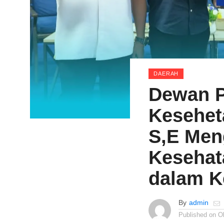
DAERAH
Dewan 
Kesehet
S,E Men
Kesehat
dalam K
By
admin
Published on
O