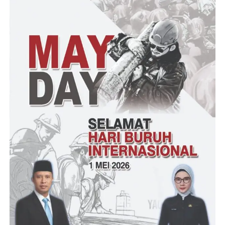
Bripka Bhakti selaku bhabinkamtibmas Polsek Cigeulis berharap
digelarnya kegiatan itu agar dapat menciptakan situasi
Kamtibmas tetap tercipta dalam keadaan aman dan kondusif.
“Kita dengarkan keluhan, saran serta masukan dari masyarakat
untuk perbaikan dan kemajuan institusi Polri lebih baik lagi
kedepannya, Sekaligus untuk meningkatkan pelayanan Polri
kepada masyarakat. Sehingga bisa benar-benar menjadi
pelindung, pengayom dan pelayan kepada masyarakat,”
tutupnya
(YEN/RG)
Post Views:
21