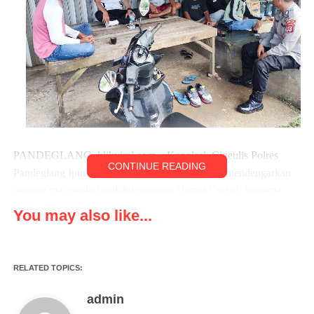
PANDEGLANG, klikviral.com – Kapolsek Cigeulis Polres
CONTINUE READING
Pandeglang Iptu Erwin Heryadi SH dan jajaran mendengarkan
aspirasi masyarakat melalui program ‘Jumat Curhat’ bersama
Warga Kecamatan Cigeulis Kabupaten Pandeglang, Banten.
You may also like...
Jumat(06/01/23)
Program ‘Jumat Curhat’ yang digagas Mabes Polri ini
RELATED TOPICS:
diperuntukkan bagi Polda, Polres, hingga Polsek, supaya
kepolisian menerima curhatan masyarakat terkait tugas anggota
admin
di lapangan termasuk memberi saran dan masukan atas hal-hal