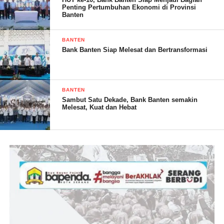
Penting Pertumbuhan Ekonomi di Provinsi
Banten
BANTEN
Bank Banten Siap Melesat dan Bertransformasi
BANTEN
Sambut Satu Dekade, Bank Banten semakin
Melesat, Kuat dan Hebat
Sementara itu, kenaikan harga garam saat ini membuat para
nelayan yang mengandalkan garam sebagai bahan bakunya
menjadi terpukul, khususnya para pembuat ikan kering dan
pengusaha ikan kering. Karena biaya pembuatan akan semakin
meningkat sementara harga tidak ada perubahan bahkan