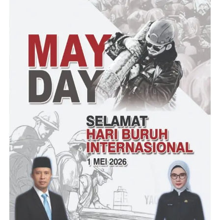
cenderung menurun dan lesu akibat cuaca yang saat ini juga
melanda perairan.
Belum lagi keberadaan dan harga bahan bakar solar kebutuhan
nelayan yang sudah lebih dulu naik di Kecamatan Panimbang
dan sekitarnya.Tidak ada pilihan lain kecuali mengikuti harga
yang sangat mahal. Menunggu perhatian pemerintah atas
ketersediaan kuota untuk nelayan Kecamatan Panimbang sampai
saat ini masih belum menjadi kenyataan.
Rudi hanya berharap agar Pemerintah di semua tingkatan dapat
secara serius memperhatikan kebutuhan nelayan Kecamatan
Panimbang secara umum, apalagi sudah bertahun-tahun nelayan
warga Kecamatan Panimbang belum pernah tersentuh bantuan
seperti nelayan yang dirasakan oleh nelayan di wilayah lainnya.
(YEN/RG)