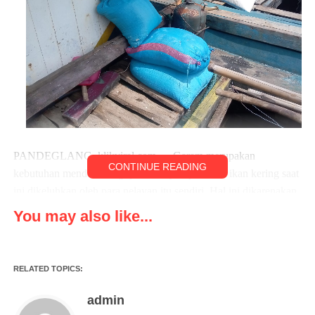
PANDEGLANG, klikviral.com — Garam merupakan
CONTINUE READING
kebutuhan mendasar bagi para nelayan pembuat ikan kering saat
ini dikeluhkan oleh para nelayan itu sendiri. Hal ini dikarenakan
kenaikan harga garam yang sangat drastis hingga mencapai
You may also like...
enam kali lipat, sehingga membuat para nelayan di Kampung
lelang baru Kecamatan Panimbang Kabupaten Pandeglang,
Banten. khususnya Nelayan Kecamatan Panimbang berteriak.
RELATED TOPICS:
Harga kebutuhan garam nelayan di Kecamatan Panimbang kini
admin
semakin melonjak hingga menembus harga 320 ribu per karung