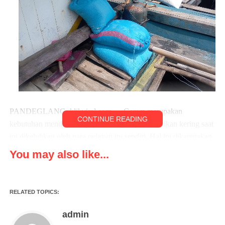
PANDEGLANG, klikviral.com — Garam merupakan
CONTINUE READING
kebutuhan mendasar bagi para nelayan pembuat ikan kering saat
ini dikeluhkan oleh para nelayan itu sendiri. Hal ini dikarenakan
kenaikan harga garam yang sangat drastis hingga mencapai
You may also like...
enam kali lipat, sehingga membuat para nelayan di Kampung
lelang baru Kecamatan Panimbang Kabupaten Pandeglang,
Banten. khususnya Nelayan Kecamatan Panimbang berteriak.
RELATED TOPICS:
Harga kebutuhan garam nelayan di Kecamatan Panimbang kini
admin
semakin melonjak hingga menembus harga 320 ribu per karung