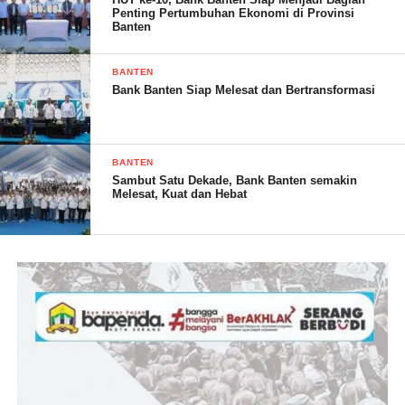
Penting Pertumbuhan Ekonomi di Provinsi
Banten
BANTEN
Bank Banten Siap Melesat dan Bertransformasi
BANTEN
Sambut Satu Dekade, Bank Banten semakin
Melesat, Kuat dan Hebat
Sementara itu, kenaikan harga garam saat ini membuat para
nelayan yang mengandalkan garam sebagai bahan bakunya
menjadi terpukul, khususnya para pembuat ikan kering dan
pengusaha ikan kering. Karena biaya pembuatan akan semakin
meningkat sementara harga tidak ada perubahan bahkan