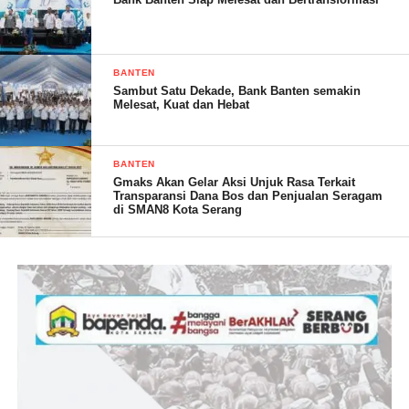
BANTEN
Sambut Satu Dekade, Bank Banten semakin
Melesat, Kuat dan Hebat
BANTEN
Gmaks Akan Gelar Aksi Unjuk Rasa Terkait
Transparansi Dana Bos dan Penjualan Seragam
di SMAN8 Kota Serang
Lanjutnya, dari kejadian tersebut tidak ada korban jiwa. Namun,
pemilik rumah mengalami kerugian materil. Sebab, kondisi
rumah tepatnya di bagian dapur rusak parah,” Masyarakat
gotong royong melakukan pembersihan pohon yang menimpa
rumah warga,” singkatnya.
Berdasarkan perkiraan Badan Meteorologi, Klimatologi dan
Geofisika (BMKG) potensi hujan sedang lebat disertai angin