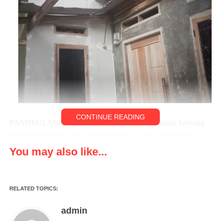
CONTINUE READING
PANDEGLANG, klikviral.com – Cuaca buruk angin kencang
disertai hujan deras yang terjadi membuat satu rumah rusak
parah. Penyebabnya, Hujan deras disertai angin kencang rumah
You may also like...
milik Enjun (38th) tertimpa pohon tumbang pada Sabtu
(31/12/22).
RELATED TOPICS:
Kepala Desa Mendung Asep kepada awak media
menyampaikan cuaca ekstrem yang terjadi membuat satu pohon
admin
berukuran besar tumbang. Itu terjadi di Kampung Salam Desa