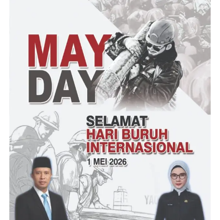
kencang pada sore dan malam hari di wilayah berpotensi terjadi
di Pandeglang selatan hingga 3 hari ke depan. Sehingga,
pihaknya mengimbau kepada masyarakat di kabupaten
Pandeglang diKecamatan Cibaliung untuk tetap waspada.
Sesuai dengan perkiraan cuaca potensi cuaca buruk terjadi
beberapa hari ke depan. BPBD tentunya meminta masyarakat
untuk lebih waspada. Karena cuaca buruk selain pohon tumbang
juga perlu diwaspadai tanah longsor.
(YEN/RG)
Post Views:
13