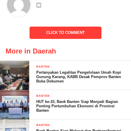
Mendung RT 03, RW 04 Kecamatan Cibaliung Kabupaten
Pandeglang, Banten. “Kejadian diperkirakan sekira dini hari.
Ada 1 rumah warga yang tertimpa pohon tumbang,” ucap Asep
kepada awak media klikviral.com.
CLICK TO COMMENT
Dijelaskan, rumah yang tertimpa pohon tumbang tersebut
merupakan rumah milik Enjun warga Desa Mendung
More in Daerah
tersebut saat tertimpa dalam kondisi didalam rumah akan tetapi
BANTEN
beruntung dalam kejadian tersebut tidak ada korban jiwa,” Saat
Pertanyakan Legalitas Pengelolaan Umah Kopi
kejadian rumah tertimpa pohon tumbang tersebut penghuni
Gunung Karang, KABB Desak Pemprov Banten
Buka Dokumen
sedang berada di ruang depan, beruntung yang tertimpa pohon
tumbang hanya ruang bagian dapur saja,” jelasnya.
BANTEN
HUT ke-10, Bank Banten Siap Menjadi Bagian
Penting Pertumbuhan Ekonomi di Provinsi
Banten
BANTEN
Bank Banten Siap Melesat dan Bertransformasi