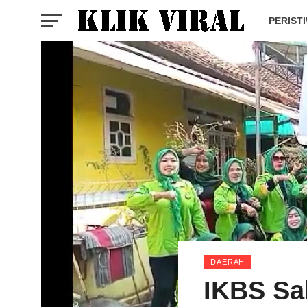
PERIST
DAERAH
IKBS Sa