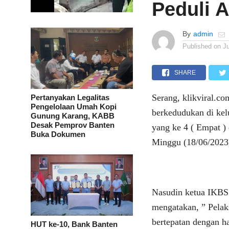
Peduli 
By
admin
Published on
J
SHARE
Serang, klikviral.co
Pertanyakan Legalitas
Pengelolaan Umah Kopi
berkedudukan di kel
Gunung Karang, KABB
Desak Pemprov Banten
yang ke 4 ( Empat )
Buka Dokumen
Minggu (18/06/2023
Nasudin ketua IKBS 
mengatakan, ” Pelak
bertepatan dengan h
HUT ke-10, Bank Banten