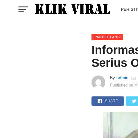
PERIST
PANDEGLANG
Informa
Serius 
By
admin
Published on
M
SHARE