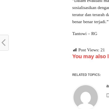
“Dalam evakuasi man
sosialisasikan denga
teratur dan terarah 
benar benar terjadi.
Tantowi – RG
Post Views:
21
You may also li
RELATED TOPICS: