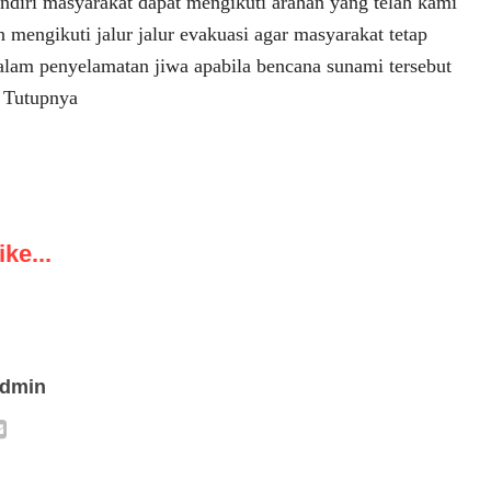
diri masyarakat dapat mengikuti arahan yang telah kami
n mengikuti jalur jalur evakuasi agar masyarakat tetap
dalam penyelamatan jiwa apabila bencana sunami tersebut
” Tutupnya
ke...
admin