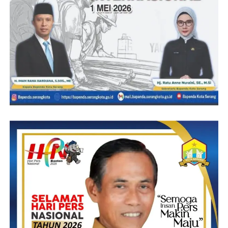
secara profesional, transparan, dan akuntabel. Selain melakukan
penegakan hukum terhadap pelaku, Polda Banten juga terus
berkoordinasi dengan instansi terkait untuk memastikan para
korban memperoleh pendampingan hukum, psikologis, serta
perlindungan secara menyeluruh demi mendukung proses
pemulihan mereka. (red).
Post Views:
51