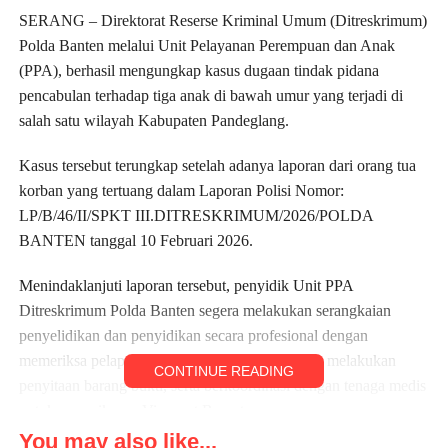
SERANG – Direktorat Reserse Kriminal Umum (Ditreskrimum)
Polda Banten melalui Unit Pelayanan Perempuan dan Anak
(PPA), berhasil mengungkap kasus dugaan tindak pidana
pencabulan terhadap tiga anak di bawah umur yang terjadi di
salah satu wilayah Kabupaten Pandeglang.
Kasus tersebut terungkap setelah adanya laporan dari orang tua
korban yang tertuang dalam Laporan Polisi Nomor:
LP/B/46/II/SPKT III.DITRESKRIMUM/2026/POLDA
BANTEN tanggal 10 Februari 2026.
Menindaklanjuti laporan tersebut, penyidik Unit PPA
Ditreskrimum Polda Banten segera melakukan serangkaian
penyelidikan dan penyidikan secara profesional dengan
memeriksa pelapor, para korban, sejumlah saksi, melakukan
CONTINUE READING
penyitaan barang bukti, serta berkoordinasi dengan tenaga medis
untuk pemeriksaan Visum et Repertum.
You may also like...