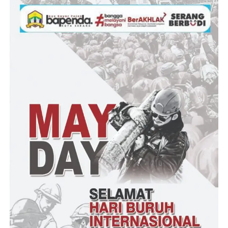
perbuatannya sesuai dengan ketentuan hukum yang berlaku,”
ujar Maruli pada Selasa (07/07).
Maruli juga mengajak seluruh elemen masyarakat untuk
bersama-sama menciptakan lingkungan yang aman bagi anak
dengan meningkatkan kepedulian terhadap setiap indikasi
kekerasan maupun pelecehan seksual.
“Perlindungan terhadap anak bukan hanya menjadi tanggung
jawab aparat penegak hukum, tetapi juga tanggung jawab kita
bersama. Kami mengimbau para orang tua, keluarga, tenaga
pendidik, tokoh masyarakat, dan seluruh warga agar lebih peduli
terhadap kondisi anak-anak di sekitarnya. Jangan ragu untuk
melapor apabila mengetahui atau mencurigai adanya tindak
kekerasan terhadap anak. Keberanian untuk melapor dapat
menjadi langkah awal dalam menyelamatkan masa depan anak
dan mencegah munculnya korban lainnya,” tutup Maruli.
Polda Banten memastikan proses penyidikan akan terus berjalan