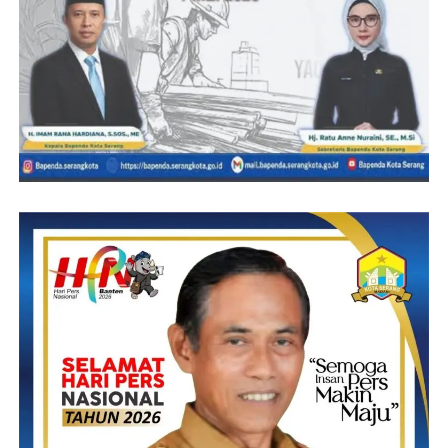
“Bantuan yang diberikan rekan Wartawan juga Kepala Desa
sebagai bentuk kepedulian terhadap sesama, Cara inilah yang
hanya kami dapat lakukan untuk membantu mengurangi beban
keluarga yang ditinggalkan,” jelas Djemi.
(YEN/RG)
Post Views:
0