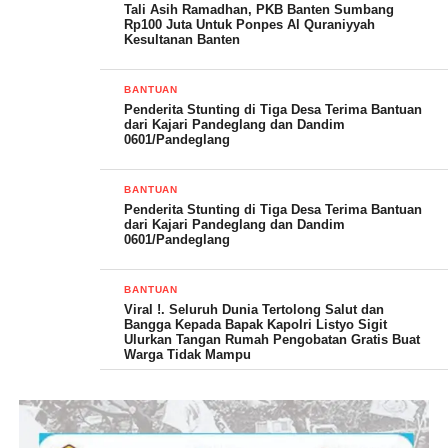
Tali Asih Ramadhan, PKB Banten Sumbang
Senada diungkapkan, Juhri Ayah almarhum yang juga sangat
keluarga yang ditinggalkan,” jelas Djemi.
Rp100 Juta Untuk Ponpes Al Quraniyyah
berterimakasih kepada para wartawan yang datang memberikan
Kesultanan Banten
(YEN/RG)
santunan kepada keluarganya.
BANTUAN
“Atas nama keluarga, kami menyampaikan ucapan terimakasih,
Penderita Stunting di Tiga Desa Terima Bantuan
dari Kajari Pandeglang dan Dandim
Post Views:
20
dan penghargaan yang tidak terhingga kepada para wartawan
0601/Pandeglang
yang sudah singgah di kediaman untuk memberikan bantuan
semoga Allah berikan keberkahan,” kata Juhri.
BANTUAN
Penderita Stunting di Tiga Desa Terima Bantuan
dari Kajari Pandeglang dan Dandim
0601/Pandeglang
BANTUAN
Viral !. Seluruh Dunia Tertolong Salut dan
Bangga Kepada Bapak Kapolri Listyo Sigit
Ulurkan Tangan Rumah Pengobatan Gratis Buat
Warga Tidak Mampu