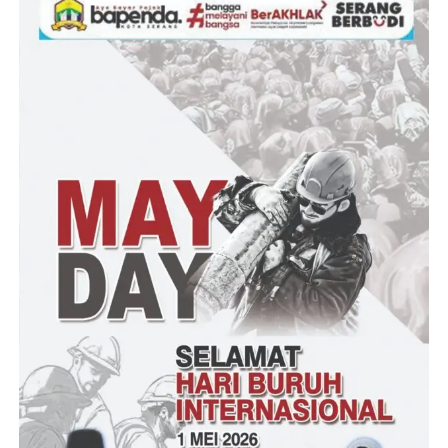
Terpisah Ketua Jurnalis Banten Bersatu yang juga selaku
Pimpinan Redaksi Media AMGT News online, Kasman
mengatakan bahwa bantuan yang diberikan kepada keluarga
korban meninggal dalam tragedi maut di Kaduoncog dari
sumbangan para wartawan juga kepala desa yang perduli.
“Alhamdulillah, rekan-rekan Jurnalis menyisihkan sedikit
rizkinya, juga ada kepala desa yang dermawan, harapannya
dapat mengurangi beban istri dan anak-anak almarhum yang
tinggalkan,” terang Kasman.
Ditempat yang sama, Djemi Humas Lembaga Perlindungan
Konsumen Merah Putih (LPK-MP) menjelaskan bahwa
pemberian bantuan sebagai bentuk kepedulian terhadap sesama.