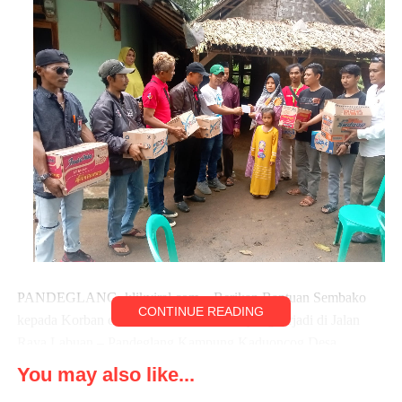
“Atas nama keluarga, kami menyampaikan ucapan terimakasih,
dan penghargaan yang tidak terhingga kepada para wartawan
yang sudah singgah di kediaman untuk memberikan bantuan
semoga Allah berikan keberkahan,” kata Juhri.
PANDEGLANG, klikviral.com – Berikan Bantuan Sembako
CONTINUE READING
kepada Korban dalam Kecelakaan maut yang terjadi di Jalan
Raya Labuan – Pandeglang Kampung Kaduoncog Desa
Babakanlor Kecamatan Cikeudal Kabupaten Pandeglang
You may also like...
Provinsi Banten Gabungan Wartawan Banten mendatangi rumah