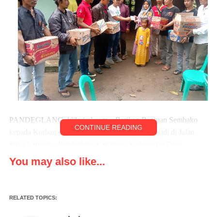
PANDEGLANG, klikviral.com – Berikan Bantuan Sembako
CONTINUE READING
kepada Korban dalam Kecelakaan maut yang terjadi di Jalan
Raya Labuan – Pandeglang Kampung Kaduoncog Desa
Babakanlor Kecamatan Cikeudal Kabupaten Pandeglang
You may also like...
Provinsi Banten Gabungan Wartawan Banten mendatangi rumah
duka, Sabtu, (25/02/2023) siang.
RELATED TOPICS:
Selain itu, Jurnalis Banten Bersatu memberikan Bantuan Berupa
Uang Tunai untuk sedikit membantu meringankan keluarga yang