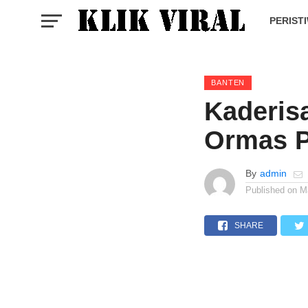
PERIST
BANTEN
Kaderis
Ormas P
By
admin
Published on
M
SHARE