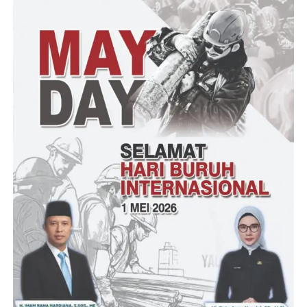
Konsep dan prinsip perilaku organisasi adalah hal yang penting
bagi kita semua karena dalam setiap organisasi manusia pada
akhirnya akan mengambil keputusan yang mengontrol
bagaimana organisasi mendapatkan dan menggunakan sumber
daya sikap (attitude) dengan cara evaluasi diri menuju kearah
yang lebih baik lagi,” tutupnya
Tubi – RG
Post Views:
9