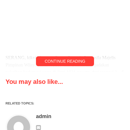
SERANG, kikviral.com – Ormas Pemuda Pancasila Majelis
CONTINUE READING
Pimpinan Wilayah (MPW) Provinsi Banten mengadakan
pelatihan kaderisasi yang di ikuti 1021 peserta. dari tanggal 3 – 5
Maret 2023, bertempat di Hotel Marbella Anyer Kabupaten
You may also like...
Serang, (4/3/2023)
Menurut Ketua Umum Pemuda Pancasila (PP) Yapto
RELATED TOPICS:
Soerjosoemarno mengatakan kepada awak media klik viral,”
Saya salut dan bangga kepada PP Banten dimana para pengurus
admin
dan peserta pelatihan ini penuh semangat dan enerjik serta
alhamdulillah semua berjalan dengan baik,” ujarnya