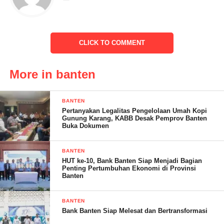
“Dimana pada setiap sesi yang diikuti sangat bermanfaat bagi
perkembangan diri disamping menambah ilmu dan pembentukan
CLICK TO COMMENT
karakter yang lebih baik lagi,” imbuhnya
More in banten
BANTEN
Pertanyakan Legalitas Pengelolaan Umah Kopi
Gunung Karang, KABB Desak Pemprov Banten
Buka Dokumen
BANTEN
HUT ke-10, Bank Banten Siap Menjadi Bagian
Penting Pertumbuhan Ekonomi di Provinsi
Banten
BANTEN
Bank Banten Siap Melesat dan Bertransformasi