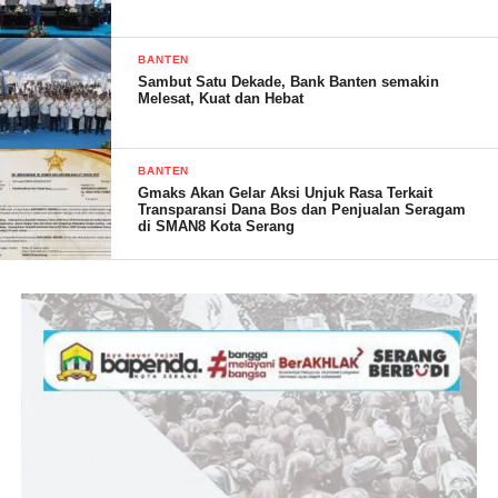
BANTEN
Sambut Satu Dekade, Bank Banten semakin
Melesat, Kuat dan Hebat
BANTEN
Gmaks Akan Gelar Aksi Unjuk Rasa Terkait
Transparansi Dana Bos dan Penjualan Seragam
di SMAN8 Kota Serang
“Antusias peserta mengikuti kaderisasi ini merupakan
representasi bahwa PP di Provinsi Banten menjadi ormas yang
diminati dan bersahabat dengan masyarakat,” tegasnya
“Diharapkan dengan adanya kegiatan kaderisasi ini para peserta
dapat mengimplementasikan dengan baik didalam kehidupan
berorganisasi,” harapnya