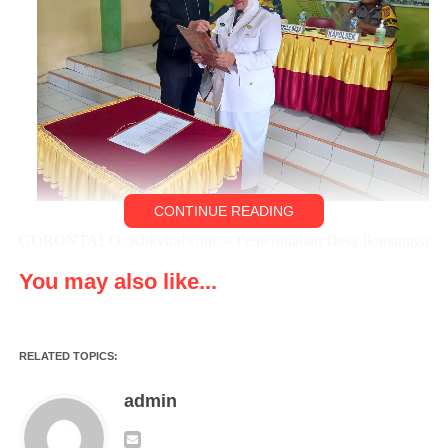
CONTINUE READING
GORONTALO, Klikviral.com, – Pemerintahan Desa Ilomangga
dipimipin Kepala Dssa, Bunda Irnawati Djafar Nusi, S.Pd belum
You may also like...
lama ini telah melantik 6 Perangkat Desanya yang berlangsung
di aula Kantor Desa Ilomangga, Kecamatan Tabongo,
Kabupaten Gorontalo. Sabtu, (04/2/2023).
RELATED TOPICS:
Sebelum pelantikan, aparatur desa yang di lantik itu telah lulus
admin
dari seleksi beberapa hari lalu, diantaranya: 1 Sekretaris Desa, 2
Kasie, 2 Kaur dan 1 orang Kepala Dusun, dan hari ini ke-6