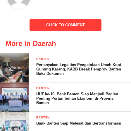
orang yang resmi kami lantik, masing-masing;
CLICK TO COMMENT
More in Daerah
BANTEN
Pertanyakan Legalitas Pengelolaan Umah Kopi
Gunung Karang, KABB Desak Pemprov Banten
Buka Dokumen
BANTEN
HUT ke-10, Bank Banten Siap Menjadi Bagian
Penting Pertumbuhan Ekonomi di Provinsi
Banten
Sukirno Djafar S Pd.I dengan jabatan
BANTEN
Bank Banten Siap Melesat dan Bertransformasi
Sekretaris Desa, Miftshulzannah S.Helu, SP jabatan Kasie