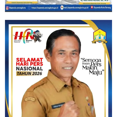
perangkat desa yang baru untuk segera menyesuaikan diri,
beradaptasi, dan mengubah sikap menjadi tokoh. Menjadi
perangkat desa yang bisa mengabdi dan melayani sebagai warga.
Alhamdulillah, Dengan tambahnya perangkat desa yang baru
yang masih muda, energik. “Semoga bisa menjadikan urusan
administrasi pemerintahan, terutama program percepatan menuju
pembangunan Desa Ilomangga mulai tahun ini dan seterusnya,”
pungkas Bunda Irnawati
Dengan demikian, pelantikan aparatur desa turut dihadiri oleh
Camat Tabongo, Jamaludin S. Bobihu, S.Pd, Kades Ilomangga,
Bunda Irnawati Djafar Nusi, S.Pd, Kapolsek Batudaa
diwakilkan kepada Bhabinkamtibmas, KUA, Ketua PKK Desa,
Afandi Nabius
bersama BPD, Robin Arsad dan LPM, Anton Abdul, tokoh
masyarakat, tokoh agama dan masyarakat undangan lainnya.
( IDA )