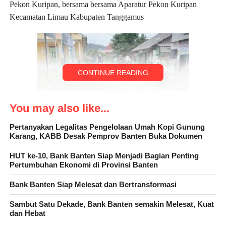
Pekon Kuripan, bersama bersama Aparatur Pekon Kuripan
Kecamatan Limau Kabupaten Tanggamus
CONTINUE READING
You may also like...
Pertanyakan Legalitas Pengelolaan Umah Kopi Gunung
Karang, KABB Desak Pemprov Banten Buka Dokumen
HUT ke-10, Bank Banten Siap Menjadi Bagian Penting
Ansoruddin mengapresiasi Aparatur Pekon Kuripan atas
Pertumbuhan Ekonomi di Provinsi Banten
semangat dan Rasa saling memiliki serta jiwa Bergotong royong
Bank Banten Siap Melesat dan Bertransformasi
yang terpatri di jiwa aparaturnya, semoga kedepannya Pekon
Kuripan Menjadi Pekon yang maju dan berkembang”,ujar nya.
Sambut Satu Dekade, Bank Banten semakin Melesat, Kuat
dan Hebat