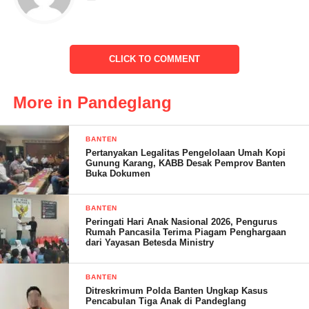
Sabtu(15/4/2023). Kader-kader Posyandu Balita Desa Citeureup
melakukan kegiatan rutin kerjasama tim kesehatan dengan Tim
Kesehatan dari Puskesmas Kecamatan Panimbang.
CLICK TO COMMENT
More in Pandeglang
Beberapa kegiatan yang dilakukan pada kegiatan posyandu
balita kali ini antara lain, penimbangan balita dan
BANTEN
anak. Penimbangan balita dilakukan tiap bulan di
Pertanyakan Legalitas Pengelolaan Umah Kopi
posyandu. Kegiatan ini berguna untuk mengetahui pertumbuhan
Gunung Karang, KABB Desak Pemprov Banten
Buka Dokumen
dan mendeteksi kemungkinan penyimpangan pertumbuhan
balita.
BANTEN
Peringati Hari Anak Nasional 2026, Pengurus
Dari penimbangan yang kemudian dicatat di KMS, dari data
Rumah Pancasila Terima Piagam Penghargaan
tersebut dapat diketahui status pertumbuhan balita, apabila
dari Yayasan Betesda Ministry
penyelenggaraan posyandu baik maka upaya pemenuhan dasar
pertumbuhan anak akan baik pula. Selain itu juga untuk
BANTEN
Ditreskrimum Polda Banten Ungkap Kasus
mencegah bayi yang mengalami stunting yang merupakan salah
Pencabulan Tiga Anak di Pandeglang