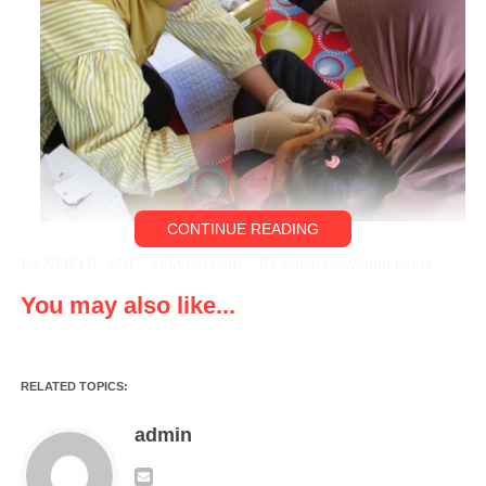
CONTINUE READING
PANDEGLANG, klikviral.com – Kegiatan posyandu balita
adalah pelayanan kepada balita dan anak dengan melakukan
You may also like...
penimbangan agar dapat memantau pertumbuhan dan
perkembangan balita dan anak. Manfaat posyandu balita ialah
memberikan pelayanan kesehatan anak, melahirkan, memberikan
RELATED TOPICS:
makanan tambahan, dan penyuluhan tentang kesehatan.
admin
Salah satunya di Kampung Sukamaju Desa Citeureup
Kecamatan Panimbang Kabupaten Pandeglang, Banten.