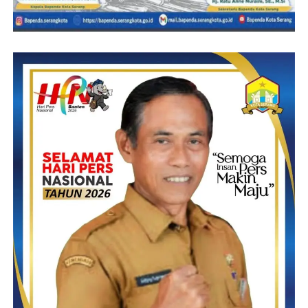
kesehatan balita dan anak yang ada di desa Citeureup. Sehingga
akan melahirkan generasi penerus yang cerdas dan sehat.
(YEN/RG)
Post Views:
7