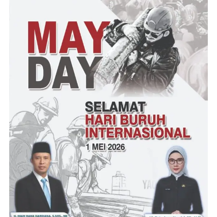
Peningkatan Gizi. Dengan adanya posyandu yang sasaran
utamanya bayi dan balita, sangat tepat untuk meningkatkan gizi
balita. Peningkatan gizi balita di posyandu yang dilakukan oleh
bidan Desa serta kader antara lain memberikan penyuluhan
tentang ASI, status gizi balita, MPASI, Imunisasi, Vitamin A,
stimulasi tumbuh kembang anak, diare pada balita.
Juga dari Desa dianggarkan untuk diberikan makanan tambahan
yang sudah dikenal ahli gizi dari Puskesmas Kecamatan
Panimbang pada setiap bulannya.
Semoga kegiatan posyandu ini dapat meningkatkan kualitas