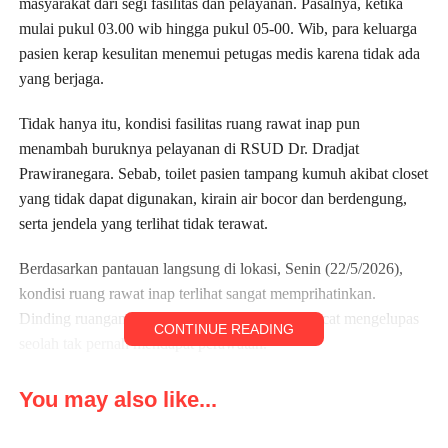
masyarakat dari segi fasilitas dan pelayanan. Pasalnya, ketika
mulai pukul 03.00 wib hingga pukul 05-00. Wib, para keluarga
pasien kerap kesulitan menemui petugas medis karena tidak ada
yang berjaga.
Tidak hanya itu, kondisi fasilitas ruang rawat inap pun
menambah buruknya pelayanan di RSUD Dr. Dradjat
Prawiranegara. Sebab, toilet pasien tampang kumuh akibat closet
yang tidak dapat digunakan, kirain air bocor dan berdengung,
serta jendela yang terlihat tidak terawat.
Berdasarkan pantauan langsung di lokasi, Senin (22/5/2026),
kondisi ruang rawat inap terlihat sangat memprihatinkan.
Dinding ruangan terlihat lembab, berlumut, dan cat mengelupas
CONTINUE READING
seolah tak pernah mendapat perawatan.
Salah seorang keluarga pasien, Dinar mengaku kondisi AC
You may also like...
ruangan juga rusak, karena mesin berjalan tapi udara yang keluar
tidak dingin, seolah kosong dari isi freon. Parahnya lagi, unit AC