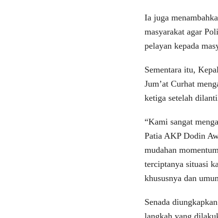
Ia juga menambahka
masyarakat agar Pol
pelayan kepada masy
Sementara itu, Kepa
Jum’at Curhat menga
ketiga setelah dilan
“Kami sangat mengap
Patia AKP Dodin Awa
mudahan momentum Ju
terciptanya situasi
khususnya dan umum
Senada diungkapkan
langkah yang dilaku