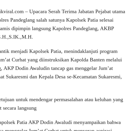
ral.com – Upacara Serah Terima Jabatan Pejabat utama
lres Pandeglang salah satunya Kapolsek Patia selesai
Kamis dipimpin langsung Kapolres Pandeglang, AKBP
S.H.,S.IK.,M.H.
lantik menjadi Kapolsek Patia, menindaklanjuti program
um’at Curhat yang diinstruksikan Kapolda Banten melalui
g, AKP Dodin Awaludin tancap gas menggelar Jum’at
at Sukaresmi dan Kepala Desa se-Kecamatan Sukaresmi,
ertujuan untuk mendengar permasalahan atau keluhan yang
t secara langsung
apolsek Patia AKP Dodin Awaludi menyampaikan bahwa
a menggelar Jum’at Curhat untuk menyerap aspirasi