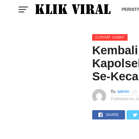
PERIST
CURHAT JUMAT
Kembali
Kapolse
Se-Keca
By
admin
Published on
J
SHARE