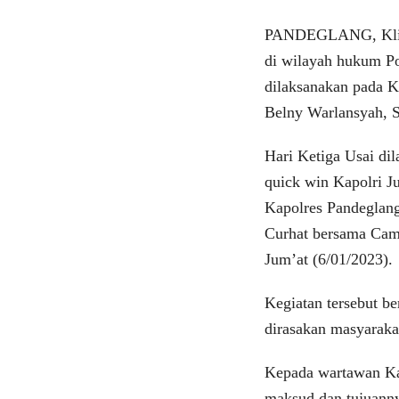
PANDEGLANG, Klikvi
di wilayah hukum Po
dilaksanakan pada 
Belny Warlansyah, 
Hari Ketiga Usai di
quick win Kapolri J
Kapolres Pandeglan
Curhat bersama Cam
Jum’at (6/01/2023).
Kegiatan tersebut b
dirasakan masyaraka
Kepada wartawan K
maksud dan tujuanny