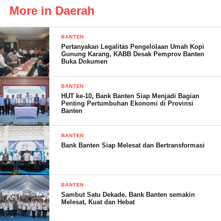
More in Daerah
BANTEN
Pertanyakan Legalitas Pengelolaan Umah Kopi
Beberapa kegiatan yang akan digelar dalam acara tersebut
Gunung Karang, KABB Desak Pemprov Banten
Buka Dokumen
antaranya :
1. Panggung Gembira
BANTEN
2. Wisata Kuliner
HUT ke-10, Bank Banten Siap Menjadi Bagian
3. Wisata Wahana
Penting Pertumbuhan Ekonomi di Provinsi
Banten
4. Berbagai macam perlombaan
5. Geliat pasar murah
BANTEN
Bank Banten Siap Melesat dan Bertransformasi
KOPPDI mengadakan kegiatan tersebut bertujuan untuk turut
serta mempromosikan tentang wisata dan kuliner has Banten
serta memberdayakan masyarakat disekitar lokasi agar dapat
turut serta menggelar dagangan hasil produknya sehingga dapat
BANTEN
Sambut Satu Dekade, Bank Banten semakin
turut meningkatkan perekonomian masyarakat
Melesat, Kuat dan Hebat
Kehadiran pasar murah dalam acara yang dilakukan oleh