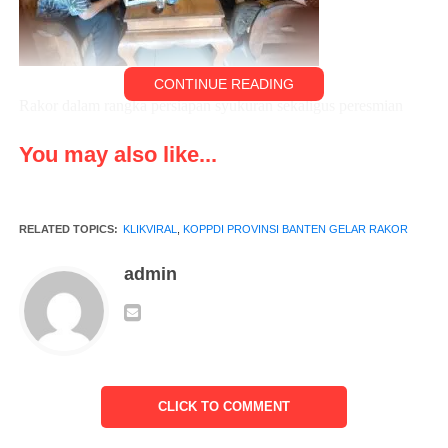
CONTINUE READING
Rakor dalam rangka persiapan syukuran sekaligus peresmian
dan pengukuhan pengurus KOPPDI yang baru
You may also like...
Rencana dilaksanakan di lapangan bola Lingkungan Gelam
Kecamatan Cipocok Jaya Kota Serang Banten.
RELATED TOPICS:
KLIKVIRAL
,
KOPPDI PROVINSI BANTEN GELAR RAKOR
admin
CLICK TO COMMENT