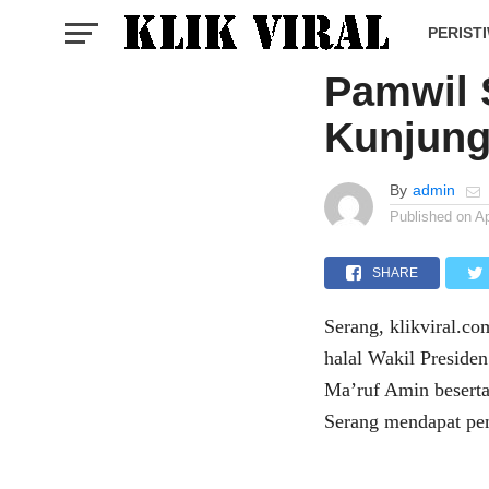
TNI
Korem 0
PERIST
Pamwil
Kunjung
By
admin
Published on
Ap
SHARE
Serang, klikviral.co
halal Wakil Presid
Ma’ruf Amin besert
Serang mendapat pe