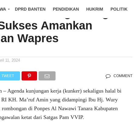
64/MY Sebagai Satgas
IWA
DPRD BANTEN
PENDIDIKAN
HUKRIM
POLITIK
 Sukses Amankan
an Wapres
ril 11, 2024
TWEET
COMMENT
m – Agenda kunjungan kerja (kunker) sekaligus halal bi
en RI KH. Ma’ruf Amin yang didampingi Ibu Hj. Wury
a rombongan di Ponpes Al Nawawi Tanara Kabupaten
ngawalan ketat dari Satgas Pam VVIP.