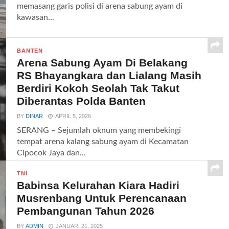
memasang garis polisi di arena sabung ayam di
kawasan...
BANTEN
Arena Sabung Ayam Di Belakang
RS Bhayangkara dan Lialang Masih
Berdiri Kokoh Seolah Tak Takut
Diberantas Polda Banten
BY
DINAR
APRIL 5, 2026
SERANG – Sejumlah oknum yang membekingi
tempat arena kalang sabung ayam di Kecamatan
Cipocok Jaya dan...
TNI
Babinsa Kelurahan Kiara Hadiri
Musrenbang Untuk Perencanaan
Pembangunan Tahun 2026
BY
ADMIN
JANUARI 21, 2025