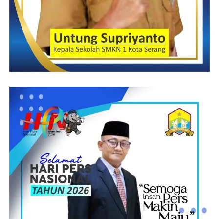
2001 tentang Perubahan atas UU RI Nomor 31 Tahun 1999
tentang Pemberantasan Tindak Pidana Korupsi dengan ancaman
pidana maksimal dua puluh tahun penjara dan denda maksimal
satu milyar rupiah,” tukasnya.
Rudi :Haryanto
Post Views:
15