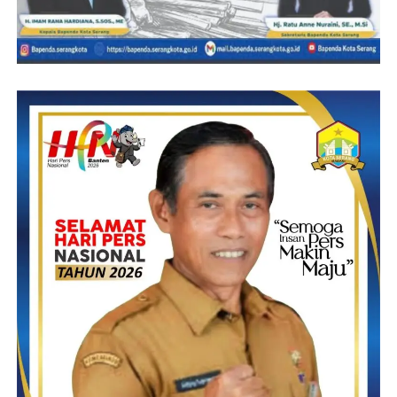
“Di hari anti Korupsi Sedunia ini, Kami Jajaran Polres Lebak
selama periode tahun 2021- 2022 sudah menangani Empat
Kasus Korupsi dan Lima orang ditetapkan sebagai tersangka, ini
menunjukkan keseriusan Penegak hukum Khususnya Polres
Lebak dalam Penanganan kasus Tindak Pidana Korupsi,” tegas
Kapolres Lebak.
Sementara itu Kasat Reskrim Polres Lebak Iptu Andi Kurniady
Eka Setyabudi,S.Tr.K menambahkan,
“Dalam pengungkapan kasus Korupsi Bansos ini kami telah
memeriksa saksi sebanyak 150 orang dan kami masih
mengembangkan kasus ini apakah ada keterlibatan dari pihak
lain,” ucap Andi.
“Untuk mempertanggungjawabkan perbuatannya pelaku ET
dikenakan Pasal 2 ayat(1) Jo Pasal 3 UU RI Nomor 20 tahun