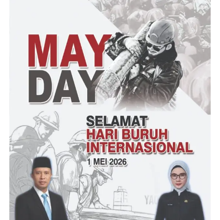
“Berdasarkan Keterangan Tersangka dan Barang Bukti
dokumen yang Penyidik Sita sisa uang BTT dan Bansos TT
yang tidak dibagikan oleh Tersangka kepada para KPM (
Kelompok Penerima Manfaat) sejumlah Rp 308.000.000,- (Tiga
Ratus Delapan Juta Rupiah) yang diakui oleh Pelaku untuk
kebutuhan sehari-hari dan untuk membayar hutang,” lanjutnya.