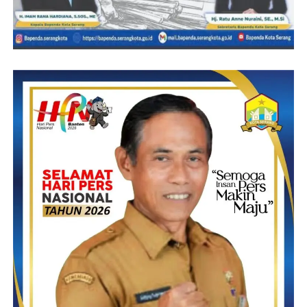
Kemudian diungkapkannya lagi, bahwa sistem pengujian dalam
PTUN berbeda denga proses pengadilan di Pemilu. Untuk itu
dia mengharapkan kepada semua pihak agar memahaminya dari
sisi normatif.
Disampaikannya juga, agar menjadi pelapor yang pandai dan
menjadi penggugat yang cerdas.
Tujuan gugatan dan tempat yang tepat dengan cara pembuktian
yang tepat, untuk mencapai sebuah putusan.
Menurutnya, setiap pelaporan harus di teliti dulu masuk di ranah
mana, apakah kepolisian, bawaslu atau PTUN, jangan asal lapor.
Agung
Post Views:
20