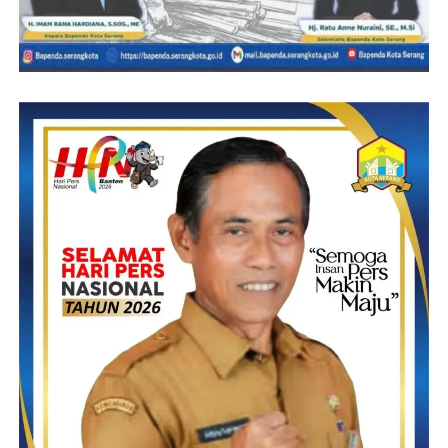
Kemudian diungkapkannya lagi, bahwa sistem pengujian dalam
PTUN berbeda denga proses pengadilan di Pemilu. Untuk itu
dia mengharapkan kepada semua pihak agar memahaminya dari
sisi normatif.
Disampaikannya juga, agar menjadi pelapor yang pandai dan
menjadi penggugat yang cerdas.
Tujuan gugatan dan tempat yang tepat dengan cara pembuktian
yang tepat, untuk mencapai sebuah putusan.
Menurutnya, setiap pelaporan harus di teliti dulu masuk di ranah
mana, apakah kepolisian, bawaslu atau PTUN, jangan asal lapor.
Agung
Post Views:
20