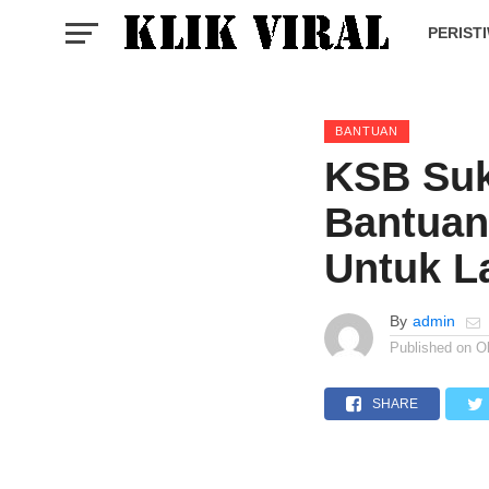
PERIST
BANTUAN
KSB Suk
Bantuan
Untuk L
By
admin
Published on
O
SHARE