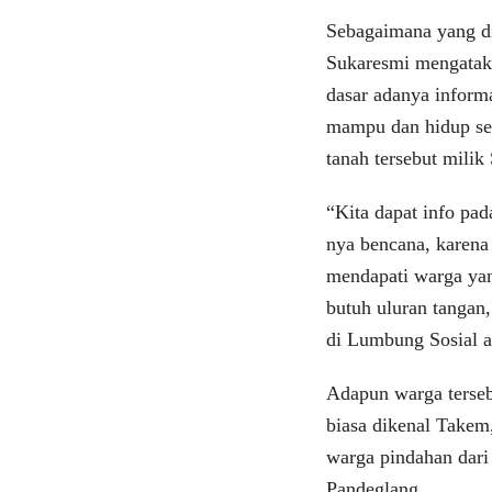
Sebagaimana yang d
Sukaresmi mengataka
dasar adanya infor
mampu dan hidup seb
tanah tersebut milik 
“Kita dapat info pad
nya bencana, karena 
mendapati warga yang
butuh uluran tangan
di Lumbung Sosial a
Adapun warga terseb
biasa dikenal Take
warga pindahan dar
Pandeglang