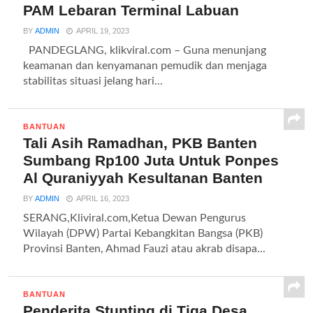
PAM Lebaran Terminal Labuan
BY
ADMIN
APRIL 19, 2023
PANDEGLANG, klikviral.com – Guna menunjang
keamanan dan kenyamanan pemudik dan menjaga
stabilitas situasi jelang hari...
BANTUAN
Tali Asih Ramadhan, PKB Banten
Sumbang Rp100 Juta Untuk Ponpes
Al Quraniyyah Kesultanan Banten
BY
ADMIN
APRIL 16, 2023
SERANG,Kliviral.com,Ketua Dewan Pengurus
Wilayah (DPW) Partai Kebangkitan Bangsa (PKB)
Provinsi Banten, Ahmad Fauzi atau akrab disapa...
BANTUAN
Penderita Stunting di Tiga Desa