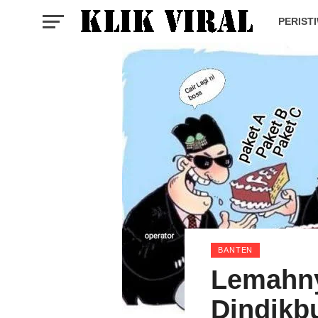
PERIST
BANTEN
Lemahn
Dindikb