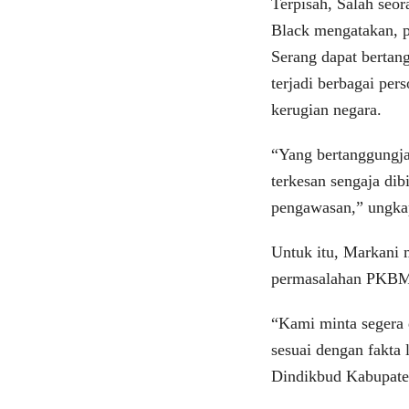
Terpisah, Salah seor
Black mengatakan, 
Serang dapat bertan
terjadi berbagai per
kerugian negara.
“Yang bertanggungja
terkesan sengaja di
pengawasan,” ungka
Untuk itu, Markani 
permasalahan PKBM,
“Kami minta segera 
sesuai dengan fakta
Dindikbud Kabupaten