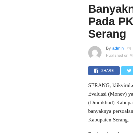
Banyakn
Pada PK
Serang
By
admin
Published on
M
SHARE
SERANG, klikviral.
Evaluasi (Monev) y
(Dindikbud) Kabupat
banyaknya persoalan
Kabupaten Serang.