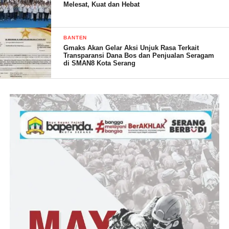
setelah ada rekomendasi yang di berikan Bawaslu Pandeglang
Melesat, Kuat dan Hebat
setelah video pencoblosan yang dilakukan Anggota KPPS.
BANTEN
Gmaks Akan Gelar Aksi Unjuk Rasa Terkait
Transparansi Dana Bos dan Penjualan Seragam
di SMAN8 Kota Serang
(YEN/RG)
Post Views:
17