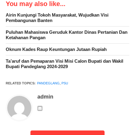
You may also like...
dia, lapangan SMK PGRI, hari ini kita gelar di Gedung
Kelurahan Pandeglang.
Airin Kunjungi Tokoh Masyarakat, Wujudkan Visi
Pembangunan Banten
Puluhan Mahasiswa Geruduk Kantor Dinas Pertanian Dan
Ketahanan Pangan
” Tempat bergeser karena di tempat sebelumnya ada kegiatan
belajar. Untuk Pandeglang hanya satu TPS yang menggelar PSU
Oknum Kades Raup Keuntungan Jutaan Rupiah
yakni di TPS 013 dengan jumlah DPT 276 pemilih,” kata
Ta’aruf dan Pemaparan Visi Misi Calon Bupati dan Wakil
Nunung.
Bupati Pandeglang 2024-2029
RELATED TOPICS:
PANDEGLANG
,
PSU
admin