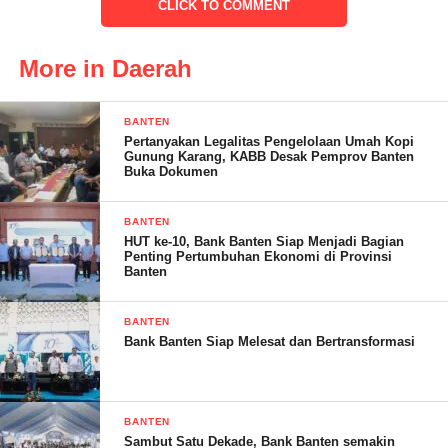
CLICK TO COMMENT
Nunung mengaku untuk petugas KPPS yang sebelumnya telah
melakukan pelanggaran dengan melakukan pencoblosan sendiri
More in Daerah
pihaknya sudah mengganti orang tersebut.
“Kami ganti hanya satu orang saja, dan untuk petugas yang
BANTEN
Pertanyakan Legalitas Pengelolaan Umah Kopi
lainnya masih tetap,” ujar Nunung.
Gunung Karang, KABB Desak Pemprov Banten
Buka Dokumen
BANTEN
Kata dia, untuk PSU di TPS 013 diharapakan animo masyarakat
HUT ke-10, Bank Banten Siap Menjadi Bagian
Penting Pertumbuhan Ekonomi di Provinsi
untuk melakukan pemilihan ulang bisa meningkat.
Banten
“Harapan nya angka partisipasi bisa meningkat dan bisa melebihi
BANTEN
di hari sebelumnya,” kata Nunung.
Bank Banten Siap Melesat dan Bertransformasi
Diketahui bahwa PSU yang di gelar di TPS 013 dilakukan
BANTEN
Sambut Satu Dekade, Bank Banten semakin