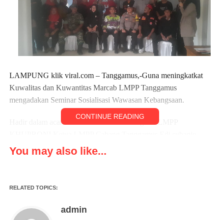
LAMPUNG klik viral.com – Tanggamus,-Guna meningkatkat
Kuwalitas dan Kuwantitas Marcab LMPP Tanggamus
mengadakan Seminar Sosialisasi Wawasan Kebangsaan.
CONTINUE READING
Hadir dalam acara tersebut Komandan Brigadir LMPP
KHUPRONI Ketua LMPP Cabang Tanggamus Edi subagio,
Sekretaris LAHMUDIN,Bendahara BATIN AZHAR, Anggota
You may also like...
Srikandi LMPP CABANG TANGGAMUS dan para anggota
LMPP Cabang Tanggamus.
RELATED TOPICS:
Turut hadir dalam acara tersebut KESBANGPOL yang diwakili
oleh Syamdjuniston, SH,MM., Kabid POLDANRI Ibu
admin
Risna,Babinkamtibmas Mardiyansah, Babinsa Dwisusanto,