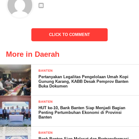
Adapun kegiatan tersebut dilaksanakan dipedukuhan Sinar
Lebak Pekon Tekhatas Kecamatan Kota Agung Pusat
Kabupaten Tanggamus, Lampung.Jum’at, 06/01/23.
CLICK TO COMMENT
More in Daerah
BANTEN
Pertanyakan Legalitas Pengelolaan Umah Kopi
Gunung Karang, KABB Desak Pemprov Banten
Buka Dokumen
BANTEN
HUT ke-10, Bank Banten Siap Menjadi Bagian
Sekretaris KESBANGPOL Syamdjuniston, SH.,MM., Mewakili
Penting Pertumbuhan Ekonomi di Provinsi
Banten
KASBANGPOL Kab Tanggamus Dalam sambutanya, Laskar
Merah Putih ini Bukanlah suatu perkumpulan premanisme
BANTEN
melainkan suatu perkumpulan suadaya masyarakat yang cinta
Bank Banten Siap Melesat dan Bertransformasi