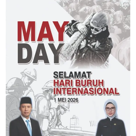
3. NKRI
4. BHINEKA TUNGGAL
IKA
Ketua LMPP Cabang Tanggamus Edi subagio, saat di
wawancarai oleh pewarta, mengucapkan Trimakasih atas
kehadiran para undangan dan alhamdulillah acara ini bisa
terlaksana sesuai rencana.
“Pertama – tama saya ucapakan Ribuan trimakasih terhadap para
undangan baik dari Pihak Kesbangpol, Babinkamtibmas,
Babisa,Anggita Srikandi LMPP Cabang Tanggamus dan para
anggota LMPP Cabang tanggamus ini,Ujarnya.
Selanjutnya, Tujuannya diadakan Seminar Kebangsaan ini
adalah untuk meningkatkan wawasan atau pemahaman tentang
NKRI yang kita cintai ini dan alhamdulillah kegiatan ini berjalan