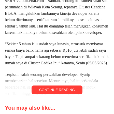
SERANG,klikviral.com – Samiah, seorang konsumen salah satu
perumahan di Wilayah Kota Serang, tepatnya Cluster Cendana
Blok A, mengeluhkan lambannya kinerja developer karena
belum diterimanya sertifikat rumah miliknya pasca pelunasan
sekitar 5 tahun lalu. Hal itu dianggap telah merugikan konsumen
karena hak miliknya belum diserahkan oleh pihak developer.
“Sekitar 5 tahun lalu sudah saya lunasin, termasuk membayar
semua biaya balik nama aja sebesar Rp16 juta lebih sudah saya
bayar. Tapi sampai sekarang belum menerima sertifikat hak milik
rumah saya di Cluster Cadika Ini,” katanya, Senin (05/05/2025).
Terpisah, salah seorang perwakilan developer, Syarip
membenarkan hal tersebut. Menurutnya, hal itu terkendala
beberapa hal, seperti adanya Covid 19, pemisahan induk
CONTINUE READING
sertifikat, hingga proses balik nama di Notaris.
“Saya tidak tahu pastinya untuk pelunasan. Tapi ada
You may also like...
kemungkinan terkendala Covid 19. Karena penandatanganan