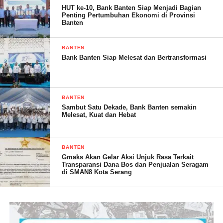
HUT ke-10, Bank Banten Siap Menjadi Bagian
Adapun waktunya bervariasi, baik mulai dari 3 bulan hingga 6
Penting Pertumbuhan Ekonomi di Provinsi
bulan lamanya.
Banten
“Setelah sertifikat dikeluarkan oleh Bank, kita proses balik nama
BANTEN
ke Notaris, termasuk proses peningkatan hak milik.
Bank Banten Siap Melesat dan Bertransformasi
Kemungkinan lamanya karena dijadikan sertifikat elektronik,”
ujarnya.
BANTEN
Syarip juga mengaku jika sebagian besar para konsumen juga
Sambut Satu Dekade, Bank Banten semakin
Melesat, Kuat dan Hebat
mendapatkan persoalan serupa. Namun, Ada yang cepat atau
lambat, tergantung kesiapan admistrasinya masing-masing.
BANTEN
“Ada beberapa konsumen yang mengajukan untuk mengurus
Gmaks Akan Gelar Aksi Unjuk Rasa Terkait
sendiri, tidak melalui notaris yang sudah kami tentukan,”
Transparansi Dana Bos dan Penjualan Seragam
di SMAN8 Kota Serang
terangnya. (Dinar)
Post Views:
17