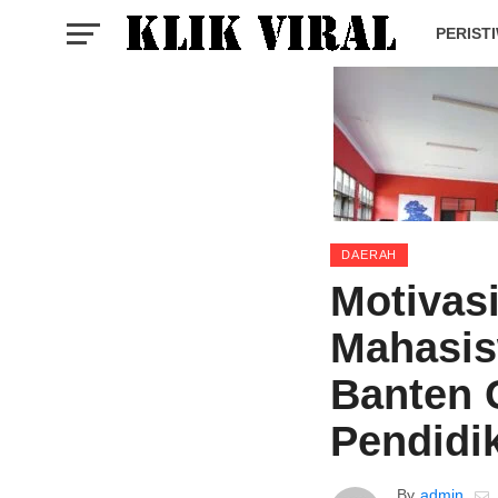
PERIST
DAERAH
Motivasi
Mahasis
Banten 
Pendidi
By
admin