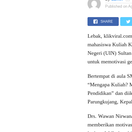
Published on
A
SHARE
Lebak, klikviral.co
mahasiswa Kuliah K
Negeri (UIN) Sulta
untuk memotivasi ge
Bertempat di aula S
“Mengapa Kuliah? 
Pendidikan” dan diik
Parungkujang, Kepal
Drs. Wawan Nirwana
memberikan motivasi