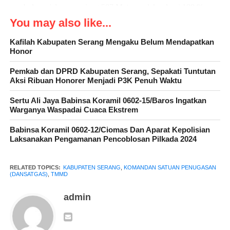
pembukaan jalan sepanjang 507 Meter, sudah selesai 100 % ,
sedangkan untuk pengerasan jalan, sudah sampai tahap 40 %
You may also like...
dan untuk Tanggul Penahan Tanah (TPT) sudah mencapai 50 %,
Kafilah Kabupaten Serang Mengaku Belum Mendapatkan
serta untuk pembuatan jembatan penghubung mencapai
Honor
30 %.
Pemkab dan DPRD Kabupaten Serang, Sepakati Tuntutan
Aksi Ribuan Honorer Menjadi P3K Penuh Waktu
” Untuk sasaran fisik lainnya, diantaranya jalan lingkungan
sudah sepenuhnya selesai, sekarang sudah bisa dimanfaatkan
Sertu Ali Jaya Babinsa Koramil 0602-15/Baros Ingatkan
oleh masyarakat. Selain itu sasaran Perehaban Rumah Tidak
Warganya Waspadai Cuaca Ekstrem
Layak Huni (Rutilahu), sudah memasuki tahap 50 %,
Babinsa Koramil 0602-12/Ciomas Dan Aparat Kepolisian
“ungkapnya.
Laksanakan Pengamanan Pencoblosan Pilkada 2024
RELATED TOPICS:
KABUPATEN SERANG
,
KOMANDAN SATUAN PENUGASAN
(DANSATGAS)
,
TMMD
admin