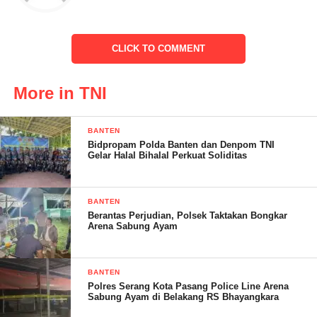
CLICK TO COMMENT
Lanjutnya, pihaknya bersama-sama masyarakat bekerja
More in TNI
bergotongroyong, agar seluruh sasaran fisik TMMD akan selesai
sesuai waktu yang ditentukan. Terutama sasaran utama, yaitu
pembukaan akses jalan maupun pembuatan jembatan, bahkan
BANTEN
Bidpropam Polda Banten dan Denpom TNI
perehaban rutilahu.
Gelar Halal Bihalal Perkuat Soliditas
” Alhamdulillah, sampai dengan hari ini seluruh kegiatan
TMMD, meliputi sasaran fisik maupun non fisik dapat berjalan
BANTEN
dengan baik. Tentunya semua tidak terlepas dari peran serta
Berantas Perjudian, Polsek Taktakan Bongkar
Arena Sabung Ayam
seluruh masyarakat, yang ikut serta dalam mendukung program
ini. Sehingga tetap terjalin kedekatan antara TNI dengan
masyarakat, agar selalu tercipta kemanunggalan antara TNI
BANTEN
Dengan Rakyat,” jelasnya.
Polres Serang Kota Pasang Police Line Arena
Sabung Ayam di Belakang RS Bhayangkara