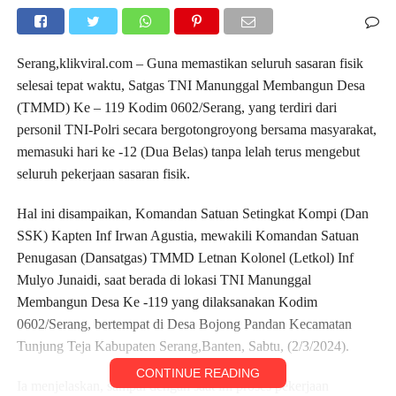
Serang,klikviral.com – Guna memastikan seluruh sasaran fisik
selesai tepat waktu, Satgas TNI Manunggal Membangun Desa
(TMMD) Ke – 119 Kodim 0602/Serang, yang terdiri dari
personil TNI-Polri secara bergotongroyong bersama masyarakat,
memasuki hari ke -12 (Dua Belas) tanpa lelah terus mengebut
seluruh pekerjaan sasaran fisik.
Hal ini disampaikan, Komandan Satuan Setingkat Kompi (Dan
SSK) Kapten Inf Irwan Agustia, mewakili Komandan Satuan
Penugasan (Dansatgas) TMMD Letnan Kolonel (Letkol) Inf
Mulyo Junaidi, saat berada di lokasi TNI Manunggal
Membangun Desa Ke -119 yang dilaksanakan Kodim
0602/Serang, bertempat di Desa Bojong Pandan Kecamatan
Tunjung Teja Kabupaten Serang,Banten, Sabtu, (2/3/2024).
CONTINUE READING
Ia menjelaskan, sampai dengan saat ini proses pekerjaan