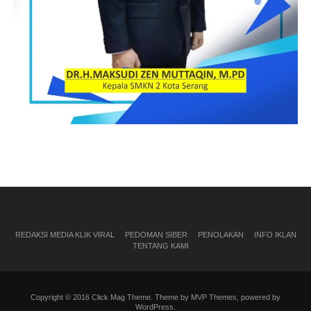
REDAKSI MEDIA KLIK VIRAL
PEDOMAN SIBER
PENOLAKAN
INFO IKLAN
TENTANG KAMI
Copyright © 2016 Click Mag Theme. Theme by MVP Themes, powered by
WordPress.