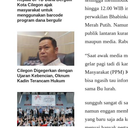
sehingga menimbulka
Kota Cilegon ajak
hingga 12.00 WIB ini
masyarakat untuk
menggunakan barcode
perwakilan Bhabinka
program dana bergulir
Merah Putih. Namun, 
publik lantaran kur
maupun media. Rabu
“Saat awak media m
gelar pagi tadi di k
Cilegon Digegerkan dengan
Masyarakat (PPM) K
Ujaran Kebencian, Oknum
bisa ngasih tau info
Kadin Terancam Hukum
sama Bu lurah.
sungguh sangat di sa
namun enggan member
yang baru saja ada k
menuai banyak pert