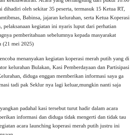
n kekhawatiran. Acara yang berlangsung dari pukul 10.00
 dihadiri oleh sekitar 35 peserta, termasuk 15 Ketua RT,
mtibmas, Babinsa, jajaran kelurahan, serta Ketua Koperasi
pelaksanaan kegiatan ini nyaris luput dari perhatian
angnya pemberitahuan sebelumnya kepada masyarakat
 (21 mei 2025)
encoba menanyakan kegiatan koperasi merah putih yang di
antor kelurahan Bulakan, Kasi Pemberdayaan dan Partisipasi
elurahan, diduga enggan memberikan informasi saya ga
rmasi tadi pak Seklur nya lagi keluar,mungkin nanti saja
yangkan padahal kasi tersebut turut hadir dalam acara
ikan informasi dan diduga tidak mengerti dan tidak tau
egiatan acara launching koperasi merah putih justru ini
anyaan.