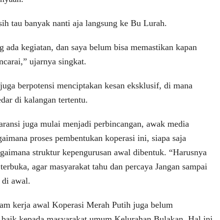
sih tau banyak nanti aja langsung ke Bu Lurah.
ang ada kegiatan, dan saya belum bisa memastikan kapan
carai,” ujarnya singkat.
juga berpotensi menciptakan kesan eksklusif, di mana
dar di kalangan tertentu.
sparansi juga mulai menjadi perbincangan, awak media
imana proses pembentukan koperasi ini, siapa saja
bagaimana struktur kepengurusan awal dibentuk. “Harusnya
a terbuka, agar masyarakat tahu dan percaya Jangan sampai
 di awal.
gram kerja awal Koperasi Merah Putih juga belum
an baik kepada masyarakat umum Kelurahan Bulakan. Hal ini