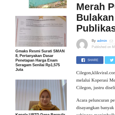
Merah P
Bulakan
Publika
By
admin
Published on
M
Gmaks Resmi Surati SMAN
8, Pertanyakan Dasar
Penetapan Harga Enam
SHARE
Seragam Senilai Rp1,575
Juta
Cilegon,klikviral.
melalui Koperasi Me
Cilegon, justru disel
Acara peluncuran per
disayangkan banyak 
Kepala UPTD Dana Bergulir