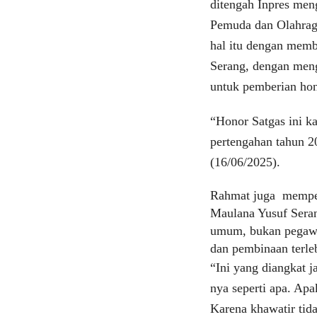
ditengah Inpres meng
Pemuda dan Olahraga
hal itu dengan memb
Serang, dengan men
untuk pemberian hon
“Honor Satgas ini k
pertengahan tahun 20
(16/06/2025).
Rahmat juga memper
Maulana Yusuf Seran
umum, bukan pegawai
dan pembinaan terle
“Ini yang diangkat 
nya seperti apa. Apa
Karena khawatir tid