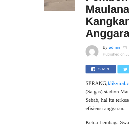
Maulana
Kangkang
Anggar
By
admin
Published on
J
SHARE
SERANG,
klikviral
(Satgas) stadion Ma
Sebab, hal itu terke
efisiensi anggaran.
Ketua Lembaga Swa