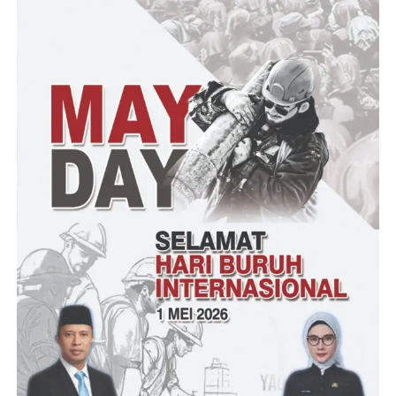
Boourac.com adalah solusi masyarakat Indonesia yang tinggal di
luar negeri untuk mendapatkan produk Indonesia dengan mudah
dan mudah melalui platform teknologi Boourac.com adalah
platform teknologi pasar e-commerce Indonesia yang dibuat
untuk membantu penjual Indonesia memasarkan produknya
secara internasional.