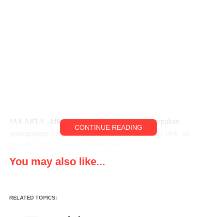
JAKARTA ,-klikviral.com, – Boourac.com merupakan
CONTINUE READING
perdagangan elektronik sejak didirikan tahun 2021 oleh Iis
Muchlis CEO Founder Boourac.com
You may also like...
Metta Palupi Commercial Director dan Rama Yuswardhani, GM
IT Development, untuk lokasi kantor Boourac.com Jl. Raya
Bintaro No.8 Kel. Kebayoran Lama Utara, Kec. Kebayoran
RELATED TOPICS:
Lama Jakarta 12240. Rabu (16)11/2022)