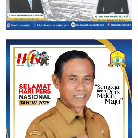
Boourac.com sangat mensuport para pelaku Usaha Mikro Kecil
dan Menengah (UMKM) dan perorangan untuk
mengembangkan usaha mereka dengan memasarkan produk-
produknya di Website Boourac.com sehingga pelaku usaha akan
mendapatkan pendapatan yang jauh lebih banyak dibandingkan
jualan yang hanya lokal saja. Ungkap Amel Ke media
Klikviral.com
Andriani Leniawati S.Pd Adalah pendiri komunitas, beliau juga
wartawati dan aktif di ormas juga pendamping Halal UMKM
suport sistem wadah bagi pelaku UMKM Banten di berbagai
wilayah Banten untuk mewadahi produk-produk UMKM untuk
dapat dipromosikan offline maupun online.
Pertemuan dengan Metta Palupi dan Andriani Leniawati serta
teamnya Wiwin dan Amelisah bisa memberikan kesempatan
bagi pelaku UMKM yang hendak mengenalkan produk atau
jasanya melalui Boourac.com