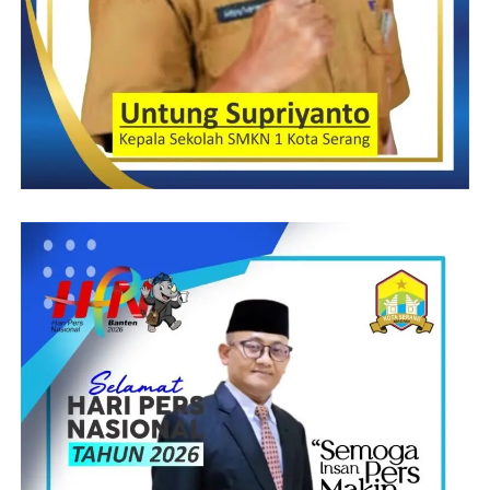
Pada kesempatan ini UMKM Banten dapat menggaet pasar yang
lebih luas sampai mancanegara. Dengan begitu pelaku UMKM
Banten berpeluang untuk Go Internasional.
Dengan bergabung dengan Boourac.com pelaku UMKM
Banten dapat berkesempatan menjalin kerja sama dengan baik
oleh Boourac.com Agar bisnis usaha UMKM semakin
berkembang. Pungkas Amel.
Indrimardie22/AML
Post Views:
12