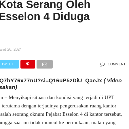
Kota Serang Oleh
 Esselon 4 Diduga
aret 26, 2024
TWEET
COMMENT
be/Q7bY76x77nU?si=Q16uP5zDiU_QaeJx
( Video
sakan)
om – Menyikapi situasi dan kondisi yang terjadi di UPT
 terutama dengan terjadinya pengerusakan ruang kantor
salah seorang oknum Pejabat Esselon 4 di kantor tersebut,
 hingga saat ini tidak muncul ke permukaan, malah yang