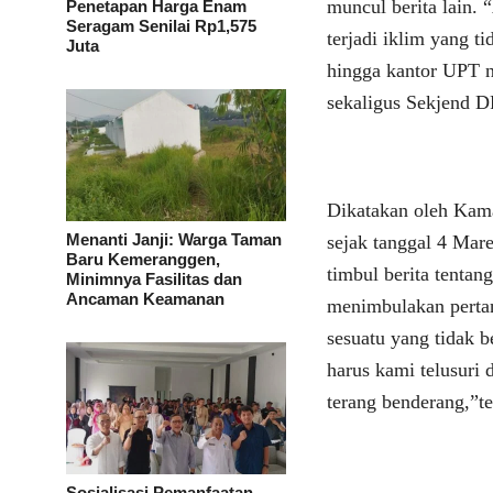
muncul berita lain.
Penetapan Harga Enam
Seragam Senilai Rp1,575
terjadi iklim yang t
Juta
hingga kantor UPT 
sekaligus Sekjend 
Dikatakan oleh Kama
Menanti Janji: Warga Taman
sejak tanggal 4 Mare
Baru Kemeranggen,
timbul berita tentan
Minimnya Fasilitas dan
Ancaman Keamanan
menimbulakan pertan
sesuatu yang tidak 
harus kami telusuri 
terang benderang,”t
Sosialisasi Pemanfaatan