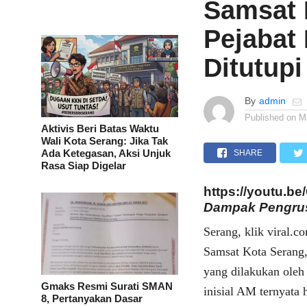
Samsat 
Pejabat
Ditutupi
By
admin
Published on
M
Aktivis Beri Batas Waktu
Wali Kota Serang: Jika Tak
Ada Ketegasan, Aksi Unjuk
SHARE
Rasa Siap Digelar
https://youtu.
Dampak Pengru
Serang, klik viral.c
Samsat Kota Serang,
yang dilakukan oleh 
Gmaks Resmi Surati SMAN
inisial AM ternyata
8, Pertanyakan Dasar