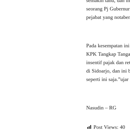
semakin tahu, dan in
seorang Pj Gubernu
pejabat yang notabe
Pada kesempatan in
KPK Tangkap Tangan
insentif pajak dan re
di Sidoarjo, dan ini
seperti ini saja.”uj
Nasudin – RG
Post Views:
40