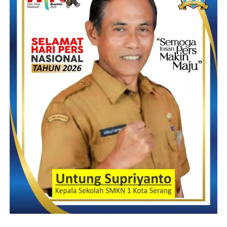
Lembaga Konsepindo Riset terdaftar di KPU RI sebagai
penyelenggara survei dan quick count Pemilu 2024 dan
merupakan anggota Persepi, asosiasi Lembaga survei terbesar di
Indonesia.
Idm – Rg
Post Views:
21