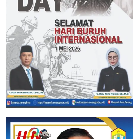
Aldo Serena menilai, jika Marlin Agustina terus konsisten
bergerak dan berhasil meyakinkan publik bahwa estafeta
kepemimpinan di Batam lebih tepat dilanjutkan olehnya, maka
probabilitasnya memenangkan pilwako cukup tinggi.
Terkait teknis survei, populasi surveinya adalah seluruh warga di
Kota Batam yang berumur 17 tahun atau lebih, atau sudah
menikah. Seluruh unit populasi di Kota Batam ini mempunyai
kesempatan yang sama untuk terpilih menjadi sampel. Survei
dilakukan melalui tatap muka secara langsung terhadap 600
responden. Sampel dipilih menggunakan metode multistage
random sampling dengan margin error +/- 4 persen pada tingkat
kepercayaan 95 persen.