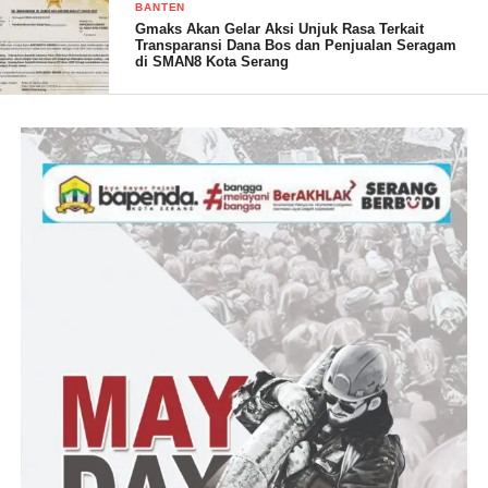
BANTEN
Gmaks Akan Gelar Aksi Unjuk Rasa Terkait
Pengalaman Marlin Agustina menjadi Wagub Kepri, dan juga
Transparansi Dana Bos dan Penjualan Seragam
di SMAN8 Kota Serang
perannya dalam mengantarkan pasangan Prabowo Subianto-
Gibran Rakabuming Raka menang telak di Kepri pada Pilpres
2024 menjadi modal bagi Marlin untuk mendongkrak
elektabilitasnya.
Sementara itu figur di bawahnya adalah Amsakar Ahmad, wakil
walikota petahana. Figur ini sejujurnya dirugikan dengan adanya
perhelatan pileg pilres kemarin. Konsentrasi publik lebih fokus
ke pemilu serentak pilres pileg sehingga sosialisasi pilkada
dikesampingkan saat itu. Dengan demikian Amsakar kesulitan
meningkatkan elektabilitasnya. Baru setelah pemilu selesai yang
bersangkutan bisa fokus sosialisasi kembali.