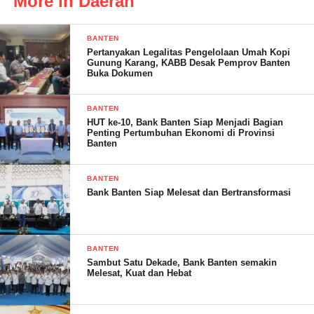
More in Daerah
kapasitasnya sebagai istri Haji Muhammad Rudi, Walikota
Batam yang sangat populer, Marlin sering turun bersama
BANTEN
menyaksikan langsung perencanaan, pelaksanaan dan peresmian
Pertanyakan Legalitas Pengelolaan Umah Kopi
pembangunan Kota Batam yang begitu pesat.
Gunung Karang, KABB Desak Pemprov Banten
Buka Dokumen
BANTEN
“Tak bisa dibantah, posisi Marlin Agustina seperti itu adalah
HUT ke-10, Bank Banten Siap Menjadi Bagian
Penting Pertumbuhan Ekonomi di Provinsi
modal kuat dan merupakan keunggulan nyata jika dibanding
Banten
pesaingnya,” tulisnya.
BANTEN
Bank Banten Siap Melesat dan Bertransformasi
BANTEN
Sambut Satu Dekade, Bank Banten semakin
Melesat, Kuat dan Hebat