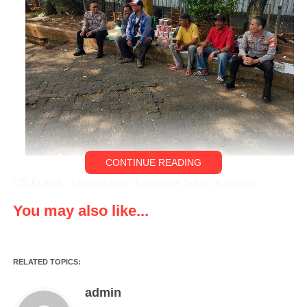
CONTINUE READING
CILEGON,- klikviral.com- Kepolisian Sektor Kawasan
Pelabuhan Merak Banten, menjemput aspirasi masyarakat lewat
You may also like...
kegiatan Jumat Curhat yang dilaksanakan di halaman parkir
pelabuhan reguler merak kelurahan Tamansari Pulomerak
Cilegon, pada Jumat (13/01/2023).
RELATED TOPICS:
Kapolsek KSKP Merak IPTU Atep Mulyana didampingi Kanit
admin
Bhinmas Erik, pagi ini mendatangi masyarakat yang beraktivitas