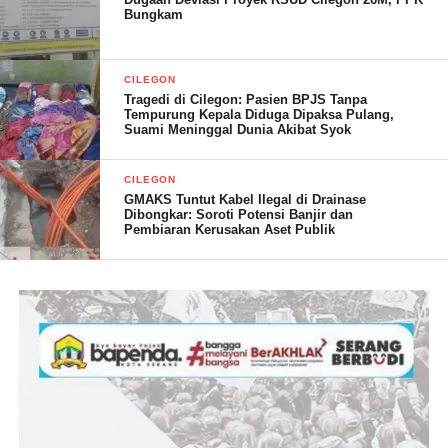
Bungkam
Berbeda dengan Dwi yang berprofesi sebagai supir travel, lewat
Jumat curhat ini Dwi menyampaikan kondisi yang sudah
berbeda ” sebelum covid saya bisa narik sampai 3 rit dengan
CILEGON
trayek merak jakarta, kalau untuk kondisi yang sekarang, untuk
Tragedi di Cilegon: Pasien BPJS Tanpa
Tempurung Kepala Diduga Dipaksa Pulang,
mendapatkan satu rit saja sangat sulit,
Suami Meninggal Dunia Akibat Syok
CILEGON
GMAKS Tuntut Kabel Ilegal di Drainase
Dibongkar: Soroti Potensi Banjir dan
Pembiaran Kerusakan Aset Publik