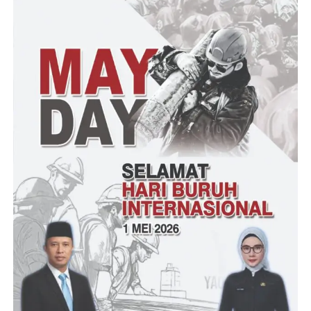
Masih kata Dwi, saya pernah tiga hari dua malam tidak dapat
tarikan dan harus tidur dipelabuhan,belum lagi harga member
parkir yang menurut saya sangat mahal dan jujur sangat berat
Pak, yang dulu itu 100rb tiap bulan kalo sekarang 180rb tiap
bulannya,
Komandan IPTU Atep Mulyana kepada awak media
menjelaskan perihal kunjungan kali ini ” saya sebagai Kapolsek
KSKP Merak sudah menampung semua keluhan bapak Said dan
Bapak Dwi, bagaimana pun mereka adalah masyarakat yang
harus diperhatikan, karena aktivitas mereka diwilayah hukum
Kskp Merak ini.
Kegiatan Jumat Curhat ini nanti nya akan kami teruskan ke
Polda Banten dan juga Pejabat yang berwenang di Pelabuhan
ASDP Merak Banten, tutup Komandan IPTU Atep Mulyana.