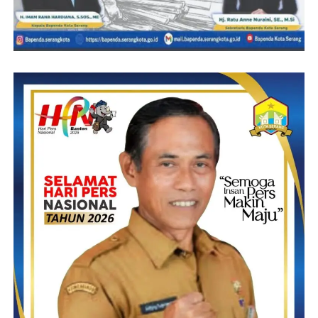
NINA/RG
Post Views:
11