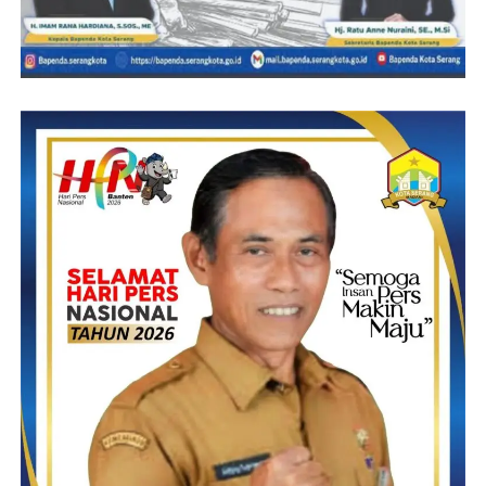
air bersih dan jamban,”ungkap Tatang.
Ia mengatakan bantuan tersebut tidak hanya diberikan kepada
masyarakat yang tidak mampu. Akan tetapi juga kepada pondok
pesantren (ponpes). “Kita buat di pesantren jamban dan toilet,
kita akan bersinergi dengan para pengusaha yang peduli
membantu masyarakat,” kata Tatang.
Untuk mendapatkan bantuan sumur bor gratis dan jamban
tersebut, masyarakat dapat mendatangi kantor Koramil dan
kodim setempat. “Silahkan datang ke Koramil dan Kodim, nanti
babinsa yang akan memaparkan,”