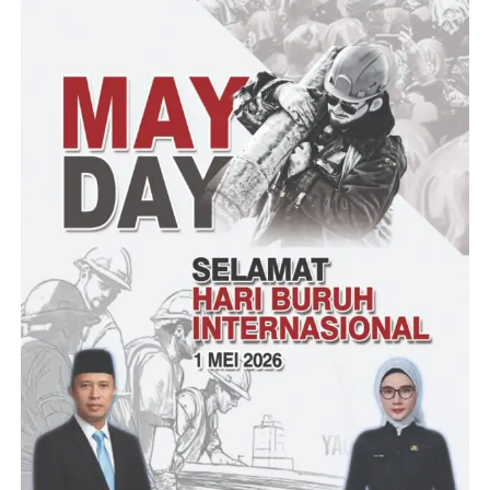
gratis tersebut tidak menggunakan anggaran pemerintah.
Bantuan sumur bor tersebut merupakan kerjasama Korem
064/MY dengan pengusaha.
“Ada pengusaha yang datang ke saya, ingin berbagi rezeki. Saya
senang karena saya suka kerja, ini akan saya rangkul ,” kata
Tatang.
Ia mengungkapkan, selain sumur bor, pihaknya juga akan
membangun jamban. “Dalam waktu dekat kita akan lakukan
groundbreaking atau peresmian bantuan 1.000 sumur bor gratis
dan jamban ini,” kata Tatang.
Tatang mengungkapkan, salah satu pemicu stunting adalah
ketersediaan air bersih dan jamban. Sebagai bapak stunting
Banten, ia menaruh atensi terhadap ketersediaan air bersih dan
jamban. “Pemicu stunting ini salah satunya adalah ketersediaan