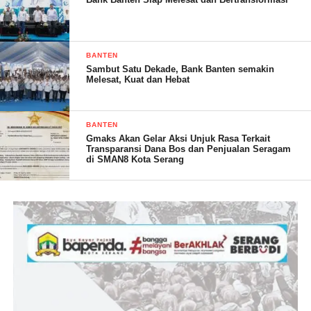
BANTEN
Sambut Satu Dekade, Bank Banten semakin
Melesat, Kuat dan Hebat
1000 Sumur Bor
BANTEN
Gmaks Akan Gelar Aksi Unjuk Rasa Terkait
Selain itu juga, Danrem Brigjen Tatang. saat ini sedang
Transparansi Dana Bos dan Penjualan Seragam
di SMAN8 Kota Serang
melaksanakan program bantuan 1.000 sumur bor gratis. Bantuan
tersebut ditujukan kepada masyarakat yang kurang mampu.
Program di sebar di 4 wilayah koordinasinya yakni Pandeglang,
lebak, Cilegon dan Serang.
“Kita akan buat 1.000 sumur bor gratis, sumur bor ini kalau tidak
salah sudah berjalan di Kabupaten Pandeglang,” ujar Danrem.
Sama halnya dengan pengadaa embung, bantuan sumur bor