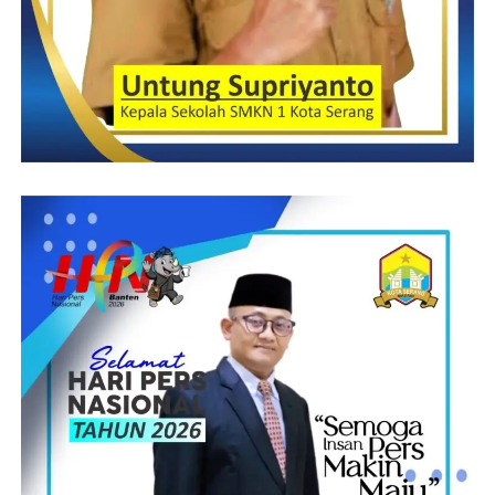
1000 Angkringan
Program lainnya yang di inisiasi oleh Danrem diantaranya adalah
pemberdayaan UMKM bagi rakyat yang kurang mampu,
program tersebut adalah 1000 angkringan, yang nantinya akan
dikelola oleh Koramil. 1000 angkringan ini juga akan tersebar di
4 wilayah kordinasi Danrem 064/ MY.
Untuk semua itu, Danrem mohon doa restu dari semua pihak
agar program pembangunan Banten lebih baik dapat berjalan
sesuai harapan semua.