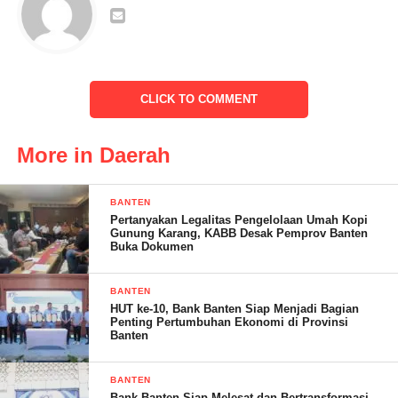
Disampaikannya, ia bermimpi akan membangun 10 embung dan
tidak akan merepotkan pemerintah daerah. Baru 3 yang ok di
kecamatan taktakan.
CLICK TO COMMENT
Untuk pengadaan embung ini, Danren akan mendatangkan
tokoh pembuat embung dari Jateng dalam minggu ini.
More in Daerah
Menurut Danrem, keberadaan dan manfaat embung ini luar
biasa, yakni selain menampung air hujan disaat kemarau dan
BANTEN
akan di alirkan ke lahan-lahan pertanian, keberadaan embung ini
Pertanyakan Legalitas Pengelolaan Umah Kopi
Gunung Karang, KABB Desak Pemprov Banten
bisa dikelola menjadi objek wisata.
Buka Dokumen
BANTEN
HUT ke-10, Bank Banten Siap Menjadi Bagian
Penting Pertumbuhan Ekonomi di Provinsi
Banten
BANTEN
Bank Banten Siap Melesat dan Bertransformasi