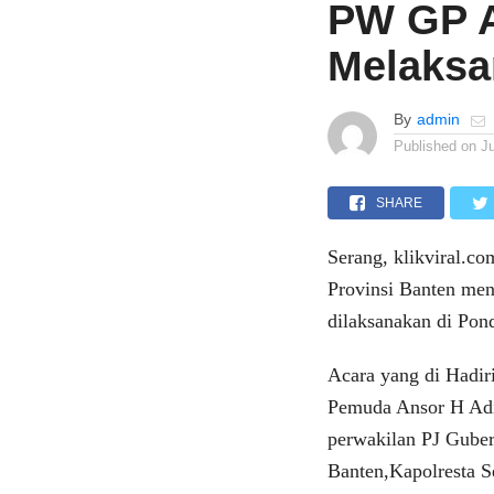
PW GP A
Melaksa
By
admin
Published on
Ju
SHARE
Serang, klikviral.c
Provinsi Banten men
dilaksanakan di Pon
Acara yang di Hadi
Pemuda Ansor H Adi
perwakilan PJ Guber
Banten,Kapolresta S