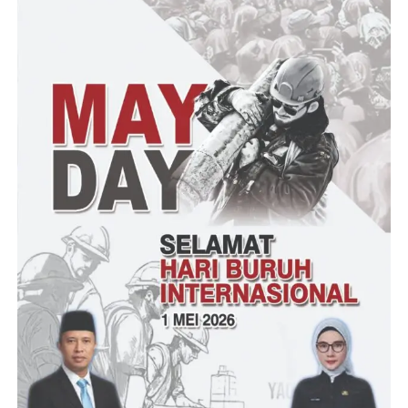
“Untuk melengkapi kebahagiaan saya pada hari ini di
terbitannya buku biografi tentang perjalanan hidup saya dan ini
kenapa saya memberikan buku biografi ini adalah untuk
memotivasi jadi biografi ini bukan untuk kesombongan atau
takabur atas posisi saya pada saat ini dan untuk mengingatkan
siapa diri kita dan saya memberikan buku ini untuk dibaca dan
untuk memotivasi semua bahwa saya lahir di Kampung Bej
Bojonegara Kabupaten Serang dan saya anak yang ke lima dari
pasangan orang tua saya H. Safei Bin Abdul Fajar dengan Hj.
Samhah Binti Halisan,”
“Orang tua saya adalah seorang pedagang kelontongan dan
keinginan orang tua saya semua anaknya harus sekolah dan
cerita orang tua saya bahwa ada orang hebat yang dulu
dilahirkan di Beji” imbuhnya
Selanjutnya acara tasyakuran dan Lounching bedah buku
tersebut sekaligus H. Syafrudin, S.Sos, M.Si Wali Kota Serang,
dalam kesempatan memberikan santunan anak yatim