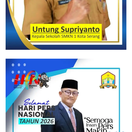
diri dari guru hingga Wali Kota Serang, H. Syafrudin, S.Sos,
M.Si dilahirkan di Kampung Beji Bojonegara tanggal, 09
Januari 1963 beliau merupakan putera kelima dari pasangan H.
Syafei Bin Abdul Fajar dengan Hj. Samhah Binti Halisan,
pendidikan yang ditempuh SDN 1 Bojonegara dan MI Al-
Khaeriyah Beji dan SMP PGRI , SLTA di SPG Muhammadiyah
Serang, S1 STIA Maulana Yusuf Serang, S2 di UNIS Syekh
Yusuf Tangerang dan menempuh jenjang S3 di UNTIRTA
Program Doktor Konsentrasi Manajemen Pendidikan
Mengawali karirnya sebagai PNS menjadi guru Sekolah Dasar
di Pulo Ampel Bojonegara pada tahun 1984, Alih fungsi ke
Struktural di Dinas Pendidikan dan memulai perjalanan karirnya
sebagai Lurah Banjarsari Cipocok Jaya Serang tahun 2000,
pensiunan sebagai Kepala Dinas Lingkungan Hidup Kota
Serang, mencalonkan diri sebagai calon Wali Kota Serang dan
berhasil menjadi Wali Kota Serang Periode 2018 – 2023,
gagasan dan pemikirannya tentang kehidupan politik, birokrasi