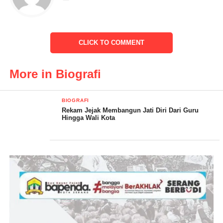
Kebudayaan Kota Serang,Para Rektor, Ketua PGRI Kota
Serang, Ketua MUI, Ketua BAZAS, Para Alim Ulama, Tokoh
Masyarakat da Keluarga Besar H. Syafrudin dari Kampun Beji
CLICK TO COMMENT
Bojonegara Kabupaten Serang
H. Syafrudin, S.Sos, M.Si dalam sambutannya saya
More in Biografi
mengucapkan Puji syukur kehadirat Allah SWT dalam rangka
tasyakuran dan Peluncuran buku biografi ini dalam bedah
BIOGRAFI
bersama mudah mudahan dalam silaturahmi ini kita semua
Rekam Jejak Membangun Jati Diri Dari Guru
mendapa Rahmat dari Allah SWT
Hingga Wali Kota
“Saya atas nama pribadi dan atas nama Pemerintah Kota Serang
dan selaku Wali Kota Serang mengucapkan terima kasih kepada
yang telah memenuhi atas Undangan kami, mudah mudahan atas
adanya kegiatan ini semua yang hadir mendapatkan pahala dari
Allah SWT, mudah mudahan apa yang kita lakukan merupakan
bagian dari ibadah,” tuturnya