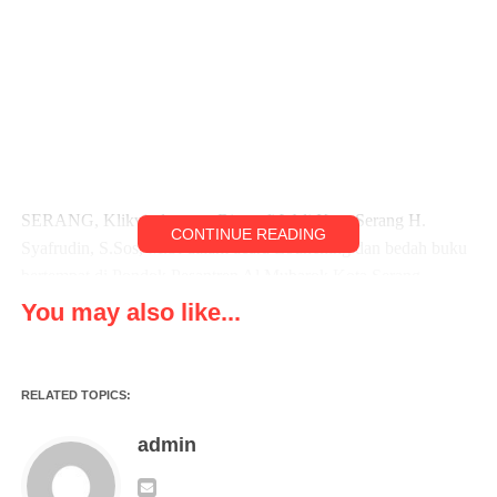
SERANG, Klikviral.com – Biografi Wali Kota Serang H.
CONTINUE READING
Syafrudin, S.Sos, M.Si dalam acara Lounching dan bedah buku
bertempat di Pondok Pesantren Al Mubarok Kota Serang,
You may also like...
Minggu ( 08/01/2023 )
Dalam acara Lounching dan bedah buku tersebut di Pondok
RELATED TOPICS:
Pesantren Al Mubarok Kota Serang dihadiri oleh Wali Kota
Serang H. Syafrudin, S.Sos, M.Si, Drs.H. Nanang
admin
Saefudin,M.Si Setda Kota Serang, Dewan DPRD Kota Serang,
Seluruh OPD Kota Serang, Kepala Dinas Pendidikan dan