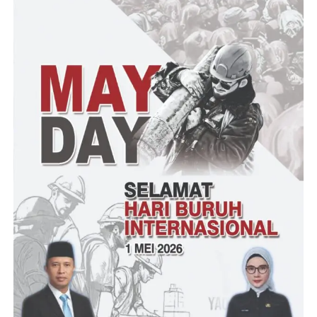
“Untuk melengkapi kebahagiaan saya pada hari ini di
terbitannya buku biografi tentang perjalanan hidup saya dan ini
kenapa saya memberikan buku biografi ini adalah untuk
memotivasi jadi biografi ini bukan untuk kesombongan atau
takabur atas posisi saya pada saat ini dan untuk mengingatkan
siapa diri kita dan saya memberikan buku ini untuk dibaca dan
untuk memotivasi semua bahwa saya lahir di Kampung Bej
Bojonegara Kabupaten Serang dan saya anak yang ke lima dari
pasangan orang tua saya H. Safei Bin Abdul Fajar dengan Hj.
Samhah Binti Halisan,”
“Orang tua saya adalah seorang pedagang kelontongan dan
keinginan orang tua saya semua anaknya harus sekolah dan
cerita orang tua saya bahwa ada orang hebat yang dulu
dilahirkan di Beji” imbuhnya
Selanjutnya acara tasyakuran dan Lounching bedah buku
tersebut sekaligus H. Syafrudin, S.Sos, M.Si Wali Kota Serang,
dalam kesempatan memberikan santunan anak yatim