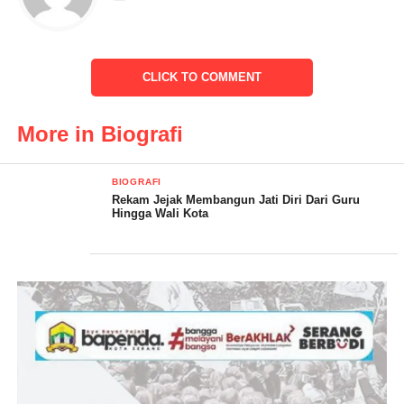
Kebudayaan Kota Serang,Para Rektor, Ketua PGRI Kota
Serang, Ketua MUI, Ketua BAZAS, Para Alim Ulama, Tokoh
Masyarakat da Keluarga Besar H. Syafrudin dari Kampun Beji
CLICK TO COMMENT
Bojonegara Kabupaten Serang
H. Syafrudin, S.Sos, M.Si dalam sambutannya saya
More in Biografi
mengucapkan Puji syukur kehadirat Allah SWT dalam rangka
tasyakuran dan Peluncuran buku biografi ini dalam bedah
BIOGRAFI
bersama mudah mudahan dalam silaturahmi ini kita semua
Rekam Jejak Membangun Jati Diri Dari Guru
mendapa Rahmat dari Allah SWT
Hingga Wali Kota
“Saya atas nama pribadi dan atas nama Pemerintah Kota Serang
dan selaku Wali Kota Serang mengucapkan terima kasih kepada
yang telah memenuhi atas Undangan kami, mudah mudahan atas
adanya kegiatan ini semua yang hadir mendapatkan pahala dari
Allah SWT, mudah mudahan apa yang kita lakukan merupakan
bagian dari ibadah,” tuturnya