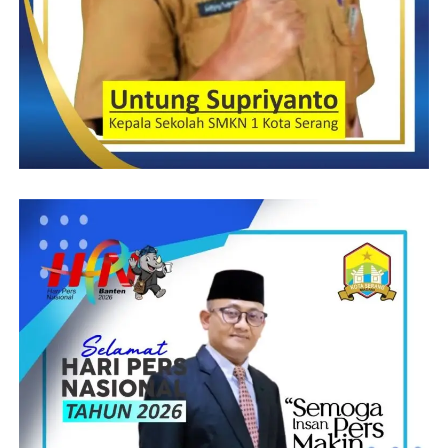
diri dari guru hingga Wali Kota Serang, H. Syafrudin, S.Sos,
M.Si dilahirkan di Kampung Beji Bojonegara tanggal, 09
Januari 1963 beliau merupakan putera kelima dari pasangan H.
Syafei Bin Abdul Fajar dengan Hj. Samhah Binti Halisan,
pendidikan yang ditempuh SDN 1 Bojonegara dan MI Al-
Khaeriyah Beji dan SMP PGRI , SLTA di SPG Muhammadiyah
Serang, S1 STIA Maulana Yusuf Serang, S2 di UNIS Syekh
Yusuf Tangerang dan menempuh jenjang S3 di UNTIRTA
Program Doktor Konsentrasi Manajemen Pendidikan
Mengawali karirnya sebagai PNS menjadi guru Sekolah Dasar
di Pulo Ampel Bojonegara pada tahun 1984, Alih fungsi ke
Struktural di Dinas Pendidikan dan memulai perjalanan karirnya
sebagai Lurah Banjarsari Cipocok Jaya Serang tahun 2000,
pensiunan sebagai Kepala Dinas Lingkungan Hidup Kota
Serang, mencalonkan diri sebagai calon Wali Kota Serang dan
berhasil menjadi Wali Kota Serang Periode 2018 – 2023,
gagasan dan pemikirannya tentang kehidupan politik, birokrasi