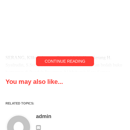
SERANG, Klikviral.com – Biografi Wali Kota Serang H.
CONTINUE READING
Syafrudin, S.Sos, M.Si dalam acara Lounching dan bedah buku
bertempat di Pondok Pesantren Al Mubarok Kota Serang,
You may also like...
Minggu ( 08/01/2023 )
Dalam acara Lounching dan bedah buku tersebut di Pondok
RELATED TOPICS:
Pesantren Al Mubarok Kota Serang dihadiri oleh Wali Kota
Serang H. Syafrudin, S.Sos, M.Si, Drs.H. Nanang
admin
Saefudin,M.Si Setda Kota Serang, Dewan DPRD Kota Serang,
Seluruh OPD Kota Serang, Kepala Dinas Pendidikan dan