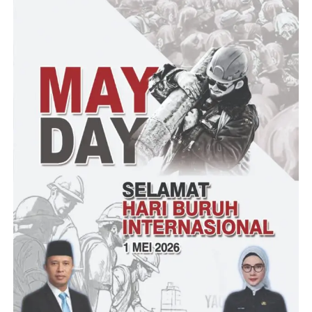
Melihat hal itu, kemudian korban di bawa ke Puskesmas
Padarincang. Namun pihak puskesmas meminta untuk di rujuk
ke RSUD Banten.
Tim medis kemudian merujuk korban dibawa ke RSUD Banten,
namun dari hasil pemeriksaan korban sudah meninggal dunia.
Sementara itu Camat Padarincang, Agus Saefudin membenarkan
jika korban diduga dibunuh dengan cara di suntik oleh oknum
Nakes berinisial (SH).
Hal itu didapat dari keterangan saksi di lokasi kejadian.
jenazah korban dibawa ke RSUD Banten untuk dilakukan
otopsi, dan kini kasusnya ditangani oleh Polresta Serkot. Tutup
Wakapolresta Serkot.