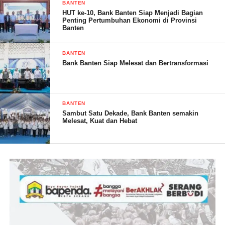
Sekitar pukul 12.30 WIB, korban datang ke rumah. Di sana
BANTEN
HUT ke-10, Bank Banten Siap Menjadi Bagian
korban dan pelaku sempat cekcok, hingga pelaku mengeluarkan
Penting Pertumbuhan Ekonomi di Provinsi
Banten
suntikan diduga berisi cairan beracun dan langsung
menyuntikkannya ke punggung koban.
BANTEN
Bank Banten Siap Melesat dan Bertransformasi
Tak lama setelah disuntik kan, Kapala desa itu mengalami
kejang-kejang hingga tidak sadarkan diri.
BANTEN
Sambut Satu Dekade, Bank Banten semakin
Melesat, Kuat dan Hebat