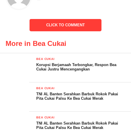
membawa rokok sebanyak 164 karton.
pada hari Senin (13/03/2023) bertempat di Mako Lanal Banten
Kecamatan Pulomerak Kota Cilegon, telah dilaksanakan
CLICK TO COMMENT
penyerahan Barang Bukti rokok ilegal dan satu unit mobil jenis
Truck dengan plat No K 8069 AP.
More in Bea Cukai
BEA CUKAI
Korupsi Berjamaah Terbongkar, Respon Bea
Cukai Justru Mencengangkan
BEA CUKAI
TNI AL Banten Serahkan Barbuk Rokok Pakai
Pita Cukai Palsu Ke Bea Cukai Merak
BEA CUKAI
TNI AL Banten Serahkan Barbuk Rokok Pakai
Pita Cukai Palsu Ke Bea Cukai Merak