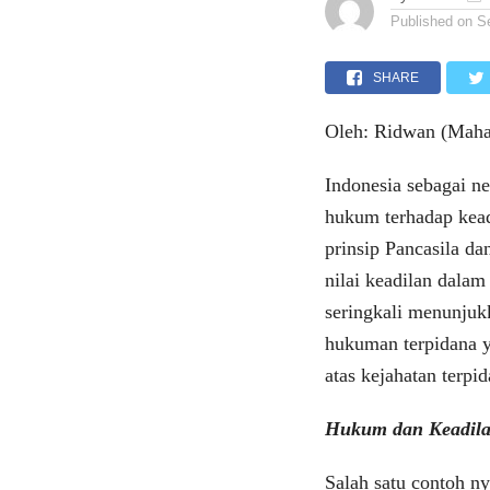
Published on
S
SHARE
Oleh: Ridwan (Maha
Indonesia sebagai n
hukum terhadap kea
prinsip Pancasila d
nilai keadilan dalam
seringkali menunjuk
hukuman terpidana y
atas kejahatan terpid
Hukum dan Keadil
Salah satu contoh ny