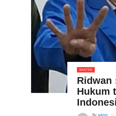
BANTEN
Ridwan 
Hukum t
Indones
By
admin