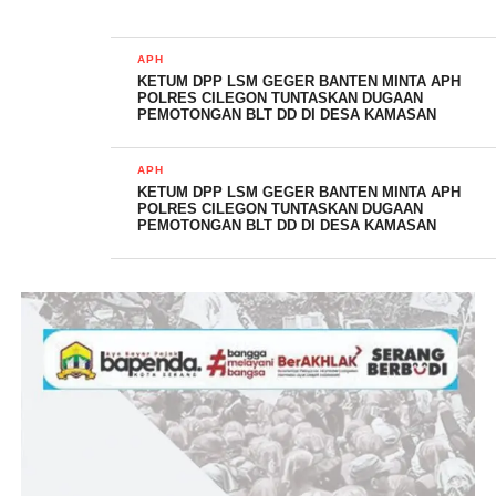
tahun 1999 junto. Undang-undang nomor 22 tahun 2001 tentang
pemberantasan tindak pidana korupsi. Pungutan liar adalah
APH
termasuk tindakan korupsi dan merupakan kejahatan luar biasa
KETUM DPP LSM GEGER BANTEN MINTA APH
POLRES CILEGON TUNTASKAN DUGAAN
(extra ordinary crime) yang harus diberantas.
PEMOTONGAN BLT DD DI DESA KAMASAN
APH
KETUM DPP LSM GEGER BANTEN MINTA APH
POLRES CILEGON TUNTASKAN DUGAAN
PEMOTONGAN BLT DD DI DESA KAMASAN
Dalam KUHP, Lanjut Rezqi, “pelaku pungli dijerat dengan Pasal