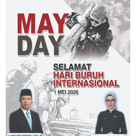
368 ayat 1. Siapapun yang mengancam atau memaksa orang lain
untuk memberikan sesuatu terancam pidana penjara paling lama
sembilan tahun. Namun, jerat hukum itu berlaku untuk pelaku
pungli yang bukan termasuk anggota pihak berwenang atau
pemerintahan.
Pungli ataupun pungutan liar adalah tindakan yang dilakukan
oleh seseorang, pegawai atau pejabat pemerintah dengan
meminta pembayaran sejumlah uang yang tak pantas ataupun
tidak berdasarkan kepada persyaratan pembayaran yang ada,
Tukas Rezqi.
(YEN/RG)
Post Views:
19