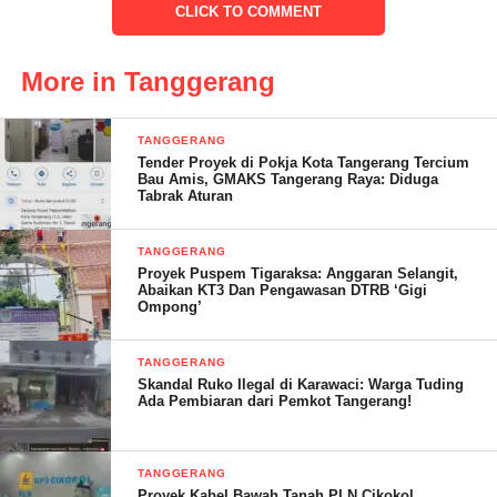
CLICK TO COMMENT
More in Tanggerang
TANGGERANG
Tender Proyek di Pokja Kota Tangerang Tercium
Bau Amis, GMAKS Tangerang Raya: Diduga
Tabrak Aturan
TANGGERANG
Proyek Puspem Tigaraksa: Anggaran Selangit,
Abaikan KT3 Dan Pengawasan DTRB ‘Gigi
Ompong’
TANGGERANG
“Keterlambatan dua tahun untuk proyek sebesar ini sudah tidak
Skandal Ruko Ilegal di Karawaci: Warga Tuding
Ada Pembiaran dari Pemkot Tangerang!
bisa ditoleransi. Ini indikasi jelas ada masalah serius, bukan
hanya soal manajemen, tapi patut diduga ada praktik KKN
(Korupsi, Kolusi, dan Nepotisme) dalam proses tendernya.
TANGGERANG
Kami, GMAKS, telah mengumpulkan data awal terkait
Proyek Kabel Bawah Tanah PLN Cikokol