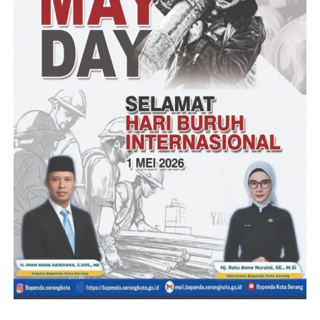
diproses hukum.
Pertanyaan Kunci: Siapa dalang di balik persekongkolan tender
Rp 40 Miliar ini, dan mengapa institusi pengawas seolah ‘tutup
mata’ selama dua tahun proyek ini terbengkalai, hingga LSM
GMAKS harus turun tangan? (Andini sofila).
Post Views:
13