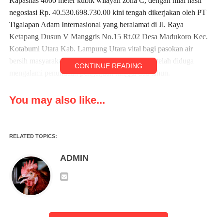
Kapasitas 4000 meter kubik wilayah zona C, dengan nilai hasil
negosiasi Rp. 40.530.698.730.00 kini tengah dikerjakan oleh PT
Tigalapan Adam Internasional yang beralamat di Jl. Raya
Ketapang Dusun V Manggris No.15 Rt.02 Desa Madukoro Kec.
Kotabumi Utara Kab. Lampung Utara vital bagi pasokan air
bersih masyarakat, kini menjadi sorotan tajam setelah diduga
CONTINUE READING
mengalami penundaan pengerjaan hingga dua tahun.
Di duga Sorotan Keras dari LSM GMAKS.
You may also like...
Lembaga Swadaya Masyarakat Gerakan Moral Anti Kriminalitas
(GMAKS) langsung menyoroti dan mengambil sikap tegas atas
dugaan penyelewengan ini. Tim LSM GMAKS menilai
RELATED TOPICS:
penundaan yang terlampau lama ini ditengarai bukan semata
masalah teknis, melainkan terindikasi kuat sarat persekongkolan
ADMIN
tender sejak proses awal lelang. Proyek bernilai fantastis dari
anggaran publik ini diduga telah ‘diatur’ untuk memenangkan
pihak tertentu, mengakibatkan proses pengerjaan berjalan tak
profesional dan akhirnya terhenti.